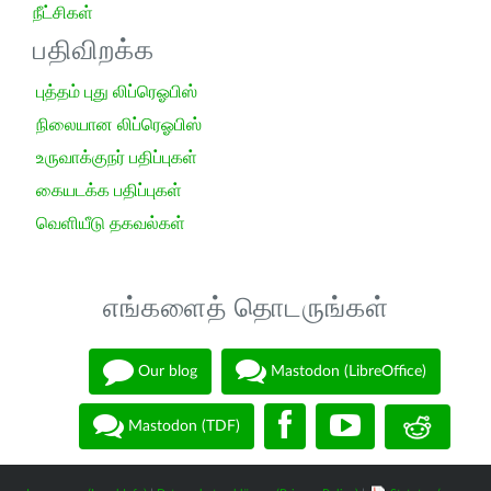
நீட்சிகள்
பதிவிறக்க
புத்தம் புது லிப்ரெஓபிஸ்
நிலையான லிப்ரெஓபிஸ்
உருவாக்குநர் பதிப்புகள்
கையடக்க பதிப்புகள்
வெளியீடு தகவல்கள்
எங்களைத் தொடருங்கள்
Our blog
Mastodon (LibreOffice)
Mastodon (TDF)