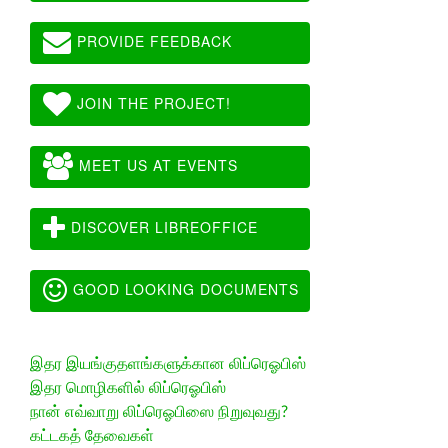
PROVIDE FEEDBACK
JOIN THE PROJECT!
MEET US AT EVENTS
DISCOVER LIBREOFFICE
GOOD LOOKING DOCUMENTS
இதர இயங்குதளங்களுக்கான லிப்ரெஓபிஸ்
இதர மொழிகளில் லிப்ரெஓபிஸ்
நான் எவ்வாறு லிப்ரெஓபிஸை நிறுவுவது?
கட்டகத் தேவைகள்