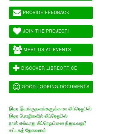
PROVIDE FEEDBACK
JOIN THE PROJECT!
MEET US AT EVENTS
DISCOVER LIBREOFFICE
GOOD LOOKING DOCUMENTS
இதர இயங்குதளங்களுக்கான லிப்ரெஓபிஸ்
இதர மொழிகளில் லிப்ரெஓபிஸ்
நான் எவ்வாறு லிப்ரெஓபிஸை நிறுவுவது?
கட்டகத் தேவைகள்