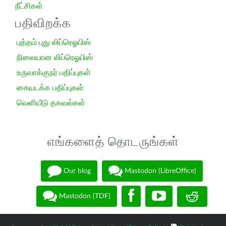
நீட்சிகள்
பதிவிறக்க
புத்தம் புது லிப்ரெஓபிஸ்
நிலையான லிப்ரெஓபிஸ்
உருவாக்குநர் பதிப்புகள்
கையடக்க பதிப்புகள்
வெளியீடு தகவல்கள்
எங்களைத் தொடருங்கள்
Our blog
Mastodon (LibreOffice)
Mastodon (TDF)