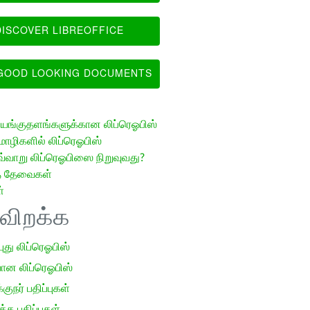
ISCOVER LIBREOFFICE
OOD LOOKING DOCUMENTS
ங்குதளங்களுக்கான லிப்ரெஓபிஸ்
ழிகளில் லிப்ரெஓபிஸ்
வ்வாறு லிப்ரெஓபிஸை நிறுவுவது?
த் தேவைகள்
்
ிவிறக்க
 புது லிப்ரெஓபிஸ்
ான லிப்ரெஓபிஸ்
குநர் பதிப்புகள்
க பதிப்புகள்