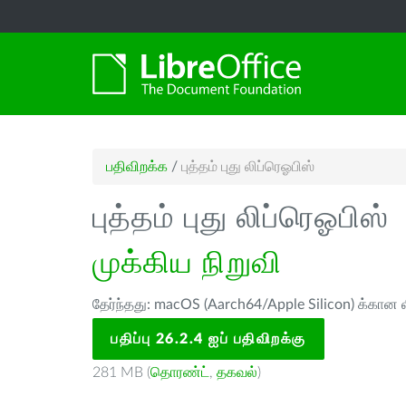
பதிவிறக்க
/
புத்தம் புது லிப்ரெஓபிஸ்
புத்தம் புது லிப்ரெஓபிஸ்
முக்கிய நிறுவி
தேர்ந்தது: macOS (Aarch64/Apple Silicon) க்கான ல
பதிப்பு 26.2.4 ஐப் பதிவிறக்கு
281 MB (
தொரண்ட்
,
தகவல்
)