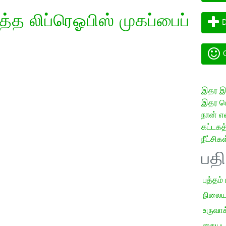
த லிப்ரெஓபிஸ் முகப்பைப்
D
G
இதர இய
இதர மொ
நான் எ
கட்டக
நீட்சிகள
பத
புத்தம்
நிலைய
உருவாக்
கையடக்