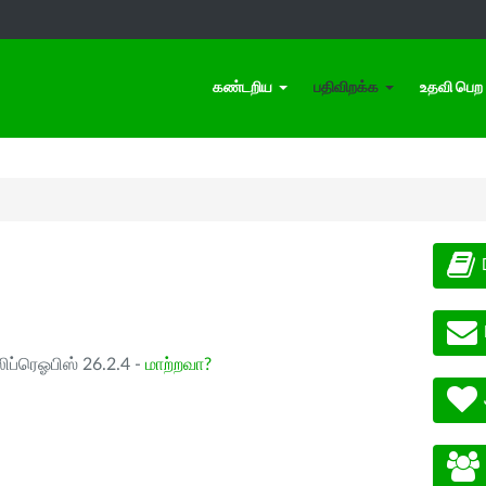
கண்டறிய
பதிவிறக்க
உதவி பெற
ிப்ரெஓபிஸ் 26.2.4 -
மாற்றவா?