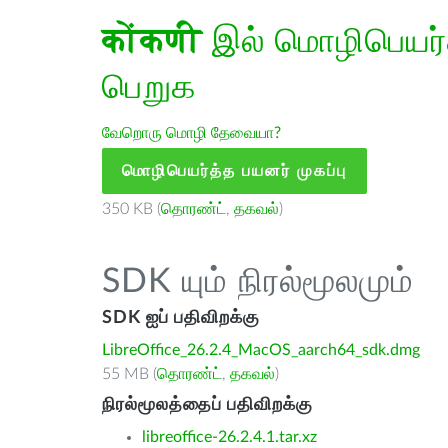
कोंकणी
இல் மொழிபெயர்த்
பெறுக
வேறொரு மொழி தேவையா?
மொழிபெயர்த்த பயனர் முகப்பு
350 KB (
தொரண்ட்
,
தகவல்
)
SDK யும் நிரல்மூலமும்
SDK ஐப் பதிவிறக்கு
LibreOffice_26.2.4_MacOS_aarch64_sdk.dmg
55 MB (
தொரண்ட்
,
தகவல்
)
நிரல்மூலத்தைப் பதிவிறக்கு
libreoffice-26.2.4.1.tar.xz