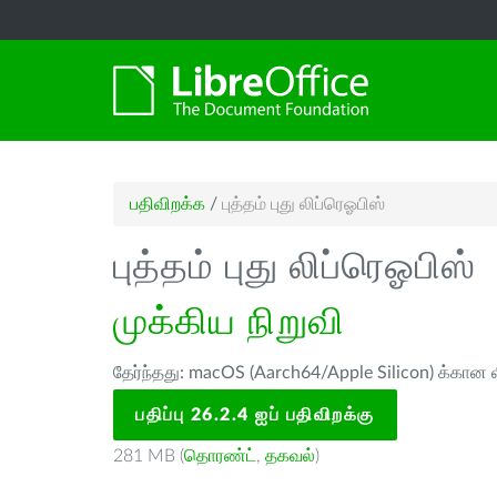
பதிவிறக்க
/
புத்தம் புது லிப்ரெஓபிஸ்
புத்தம் புது லிப்ரெஓபிஸ்
முக்கிய நிறுவி
தேர்ந்தது: macOS (Aarch64/Apple Silicon) க்கான ல
பதிப்பு 26.2.4 ஐப் பதிவிறக்கு
281 MB (
தொரண்ட்
,
தகவல்
)