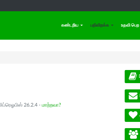
கண்டறிய
பதிவிறக்க
உதவி பெற
ிப்ரெஓபிஸ் 26.2.4 -
மாற்றவா?