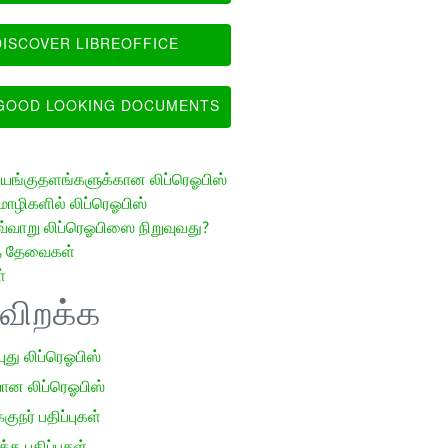
ISCOVER LIBREOFFICE
OOD LOOKING DOCUMENTS
ங்குதளங்களுக்கான லிப்ரெஓபிஸ்
ழிகளில் லிப்ரெஓபிஸ்
வ்வாறு லிப்ரெஓபிஸை நிறுவுவது?
த் தேவைகள்
்
ிவிறக்க
 புது லிப்ரெஓபிஸ்
ான லிப்ரெஓபிஸ்
குநர் பதிப்புகள்
க பதிப்புகள்