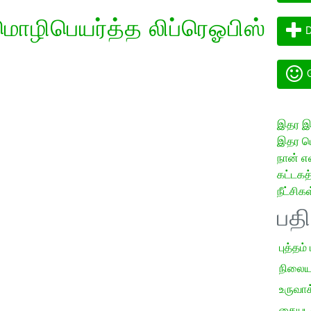
ொழிபெயர்த்த லிப்ரெஓபிஸ்
D
G
இதர இய
இதர மொ
நான் எ
கட்டக
நீட்சிகள
பத
புத்தம்
நிலைய
உருவாக்
கையடக்