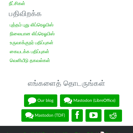
நீட்சிகள்
பதிவிறக்க
புத்தம் புது லிப்ரெஓபிஸ்
நிலையான லிப்ரெஓபிஸ்
உருவாக்குநர் பதிப்புகள்
கையடக்க பதிப்புகள்
வெளியீடு தகவல்கள்
எங்களைத் தொடருங்கள்
Our blog
Mastodon (LibreOffice)
Mastodon (TDF)