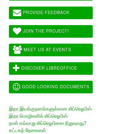
PROVIDE FEEDBACK
JOIN THE PROJECT!
MEET US AT EVENTS
DISCOVER LIBREOFFICE
GOOD LOOKING DOCUMENTS
இதர இயங்குதளங்களுக்கான லிப்ரெஓபிஸ்
இதர மொழிகளில் லிப்ரெஓபிஸ்
நான் எவ்வாறு லிப்ரெஓபிஸை நிறுவுவது?
கட்டகத் தேவைகள்