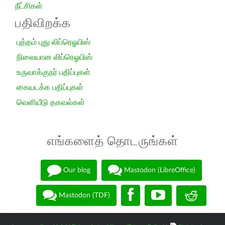
நீட்சிகள்
பதிவிறக்க
புத்தம் புது லிப்ரெஓபிஸ்
நிலையான லிப்ரெஓபிஸ்
உருவாக்குநர் பதிப்புகள்
கையடக்க பதிப்புகள்
வெளியீடு தகவல்கள்
எங்களைத் தொடருங்கள்
Our blog
Mastodon (LibreOffice)
Mastodon (TDF)