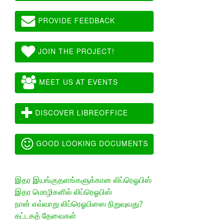
PROVIDE FEEDBACK
JOIN THE PROJECT!
MEET US AT EVENTS
DISCOVER LIBREOFFICE
GOOD LOOKING DOCUMENTS
இதர இயங்குதளங்களுக்கான லிப்ரெஓபிஸ்
இதர மொழிகளில் லிப்ரெஓபிஸ்
நான் எவ்வாறு லிப்ரெஓபிஸை நிறுவுவது?
கட்டகத் தேவைகள்