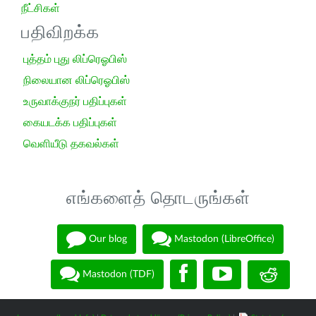
நீட்சிகள்
பதிவிறக்க
புத்தம் புது லிப்ரெஓபிஸ்
நிலையான லிப்ரெஓபிஸ்
உருவாக்குநர் பதிப்புகள்
கையடக்க பதிப்புகள்
வெளியீடு தகவல்கள்
எங்களைத் தொடருங்கள்
Our blog
Mastodon (LibreOffice)
Mastodon (TDF)