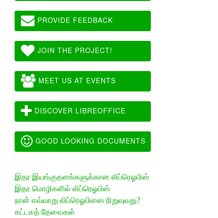
PROVIDE FEEDBACK
JOIN THE PROJECT!
MEET US AT EVENTS
DISCOVER LIBREOFFICE
GOOD LOOKING DOCUMENTS
இதர இயங்குதளங்களுக்கான லிப்ரெஓபிஸ்
இதர மொழிகளில் லிப்ரெஓபிஸ்
நான் எவ்வாறு லிப்ரெஓபிஸை நிறுவுவது?
கட்டகத் தேவைகள்