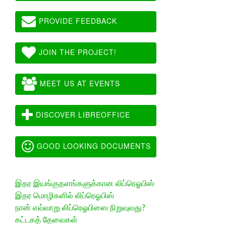
PROVIDE FEEDBACK
JOIN THE PROJECT!
MEET US AT EVENTS
DISCOVER LIBREOFFICE
GOOD LOOKING DOCUMENTS
இதர இயங்குதளங்களுக்கான லிப்ரெஓபிஸ்
இதர மொழிகளில் லிப்ரெஓபிஸ்
நான் எவ்வாறு லிப்ரெஓபிஸை நிறுவுவது?
கட்டகத் தேவைகள்