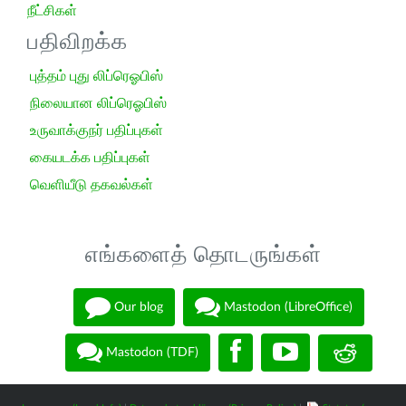
நீட்சிகள்
பதிவிறக்க
புத்தம் புது லிப்ரெஓபிஸ்
நிலையான லிப்ரெஓபிஸ்
உருவாக்குநர் பதிப்புகள்
கையடக்க பதிப்புகள்
வெளியீடு தகவல்கள்
எங்களைத் தொடருங்கள்
Our blog
Mastodon (LibreOffice)
Mastodon (TDF)