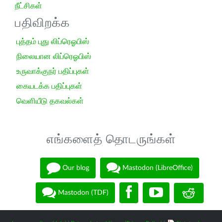
நீட்சிகள்
பதிவிறக்க
புத்தம் புது லிப்ரெஓபிஸ்
நிலையான லிப்ரெஓபிஸ்
உருவாக்குநர் பதிப்புகள்
கையடக்க பதிப்புகள்
வெளியீடு தகவல்கள்
எங்களைத் தொடருங்கள்
Our blog
Mastodon (LibreOffice)
Mastodon (TDF)