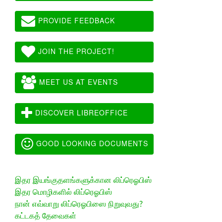
PROVIDE FEEDBACK
JOIN THE PROJECT!
MEET US AT EVENTS
DISCOVER LIBREOFFICE
GOOD LOOKING DOCUMENTS
இதர இயங்குதளங்களுக்கான லிப்ரெஓபிஸ்
இதர மொழிகளில் லிப்ரெஓபிஸ்
நான் எவ்வாறு லிப்ரெஓபிஸை நிறுவுவது?
கட்டகத் தேவைகள்