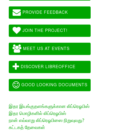
PROVIDE FEEDBACK
JOIN THE PROJECT!
MEET US AT EVENTS
DISCOVER LIBREOFFICE
GOOD LOOKING DOCUMENTS
இதர இயங்குதளங்களுக்கான லிப்ரெஓபிஸ்
இதர மொழிகளில் லிப்ரெஓபிஸ்
நான் எவ்வாறு லிப்ரெஓபிஸை நிறுவுவது?
கட்டகத் தேவைகள்