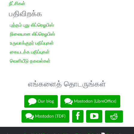
நீட்சிகள்
பதிவிறக்க
புத்தம் புது லிப்ரெஓபிஸ்
நிலையான லிப்ரெஓபிஸ்
உருவாக்குநர் பதிப்புகள்
கையடக்க பதிப்புகள்
வெளியீடு தகவல்கள்
எங்களைத் தொடருங்கள்
Our blog
Mastodon (LibreOffice)
Mastodon (TDF)