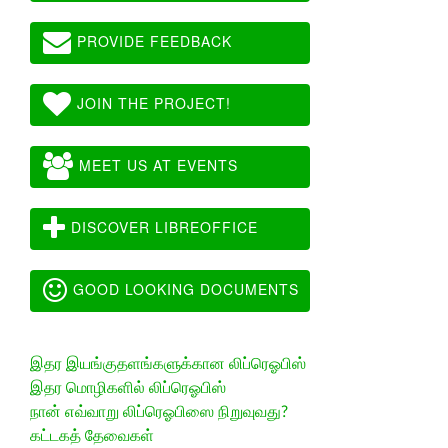
PROVIDE FEEDBACK
JOIN THE PROJECT!
MEET US AT EVENTS
DISCOVER LIBREOFFICE
GOOD LOOKING DOCUMENTS
இதர இயங்குதளங்களுக்கான லிப்ரெஓபிஸ்
இதர மொழிகளில் லிப்ரெஓபிஸ்
நான் எவ்வாறு லிப்ரெஓபிஸை நிறுவுவது?
கட்டகத் தேவைகள்