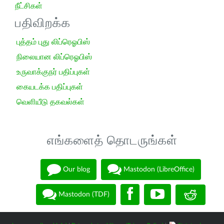
நீட்சிகள்
பதிவிறக்க
புத்தம் புது லிப்ரெஓபிஸ்
நிலையான லிப்ரெஓபிஸ்
உருவாக்குநர் பதிப்புகள்
கையடக்க பதிப்புகள்
வெளியீடு தகவல்கள்
எங்களைத் தொடருங்கள்
Our blog
Mastodon (LibreOffice)
Mastodon (TDF)