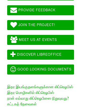
PROVIDE FEEDBACK
JOIN THE PROJECT!
MEET US AT EVENTS
DISCOVER LIBREOFFICE
GOOD LOOKING DOCUMENTS
இதர இயங்குதளங்களுக்கான லிப்ரெஓபிஸ்
இதர மொழிகளில் லிப்ரெஓபிஸ்
நான் எவ்வாறு லிப்ரெஓபிஸை நிறுவுவது?
கட்டகத் தேவைகள்