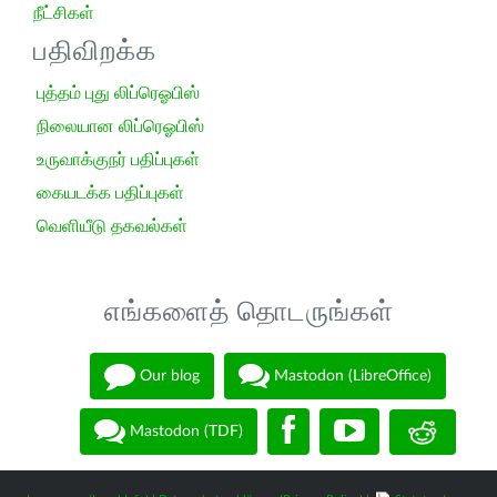
நீட்சிகள்
பதிவிறக்க
புத்தம் புது லிப்ரெஓபிஸ்
நிலையான லிப்ரெஓபிஸ்
உருவாக்குநர் பதிப்புகள்
கையடக்க பதிப்புகள்
வெளியீடு தகவல்கள்
எங்களைத் தொடருங்கள்
Our blog
Mastodon (LibreOffice)
Mastodon (TDF)