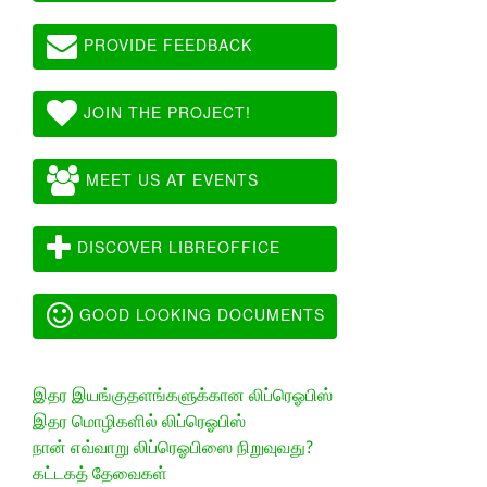
PROVIDE FEEDBACK
JOIN THE PROJECT!
MEET US AT EVENTS
DISCOVER LIBREOFFICE
GOOD LOOKING DOCUMENTS
இதர இயங்குதளங்களுக்கான லிப்ரெஓபிஸ்
இதர மொழிகளில் லிப்ரெஓபிஸ்
நான் எவ்வாறு லிப்ரெஓபிஸை நிறுவுவது?
கட்டகத் தேவைகள்