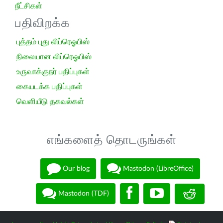
நீட்சிகள்
பதிவிறக்க
புத்தம் புது லிப்ரெஓபிஸ்
நிலையான லிப்ரெஓபிஸ்
உருவாக்குநர் பதிப்புகள்
கையடக்க பதிப்புகள்
வெளியீடு தகவல்கள்
எங்களைத் தொடருங்கள்
Our blog
Mastodon (LibreOffice)
Mastodon (TDF)