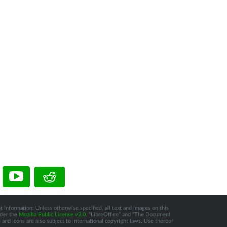
t information: Unless otherwise specified, all text and images on this
nder the
Mozilla Public License v2.0
. “LibreOffice” and “The Document
and icons are also subject to international copyright laws. Use thereof