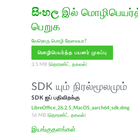
සිංහල
இல் மொழிபெயர்த்
பெறுக
வேறொரு மொழி தேவையா?
மொழிபெயர்த்த பயனர் முகப்பு
3.5 MB (
தொரண்ட்
,
தகவல்
)
SDK யும் நிரல்மூலமும்
SDK ஐப் பதிவிறக்கு
LibreOffice_26.2.5_MacOS_aarch64_sdk.dmg
56 MB (
தொரண்ட்
,
தகவல்
)
இயங்குதளங்கள்