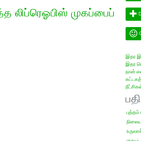
த லிப்ரெஓபிஸ் முகப்பைப்
D
G
இதர இய
இதர மொ
நான் எ
கட்டக
நீட்சிகள
பத
புத்தம்
நிலைய
உருவாக்
கையடக்