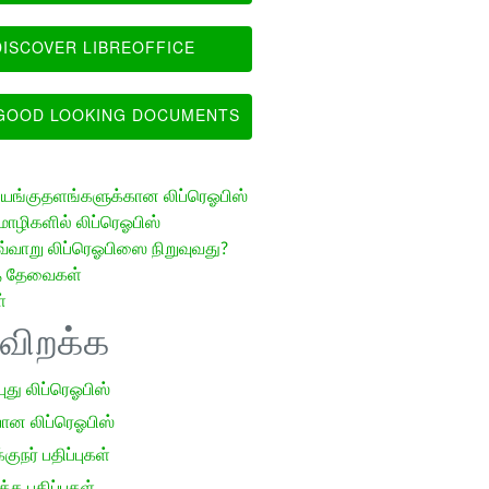
ISCOVER LIBREOFFICE
OOD LOOKING DOCUMENTS
ங்குதளங்களுக்கான லிப்ரெஓபிஸ்
ழிகளில் லிப்ரெஓபிஸ்
வ்வாறு லிப்ரெஓபிஸை நிறுவுவது?
த் தேவைகள்
்
ிவிறக்க
 புது லிப்ரெஓபிஸ்
ான லிப்ரெஓபிஸ்
குநர் பதிப்புகள்
க பதிப்புகள்