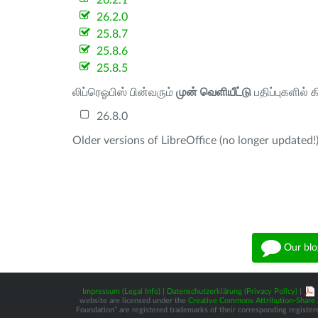
26.2.1
26.2.0
25.8.7
25.8.6
25.8.5
லிப்ரெஓபிஸ் பின்வரும்
முன் வெளியீட்டு
பதிப்புகளில் 
26.8.0
Older versions of LibreOffice (no longer updated!)
Our blo
Impressum (Legal Info)
|
Datenschutzerklärung (Privacy Policy)
|
website are licensed under the
Creative Commons Attribution-Share A
Foundation” are registered trademarks of their corresponding registere