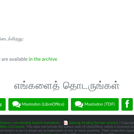
கிடைக்கிறது:
 are available
in the archive
எங்களைத் தொடருங்கள்
g
Mastodon (LibreOffice)
Mastodon (TDF)
Statutes (non-binding English translation)
-
Satzung (binding German version)
| Copyrigh
like 3.0 License
. This does not include the source code of LibreOffice, which is licensed u
d owners or are in actual use as trademarks in one or more countries. Their respective logos 