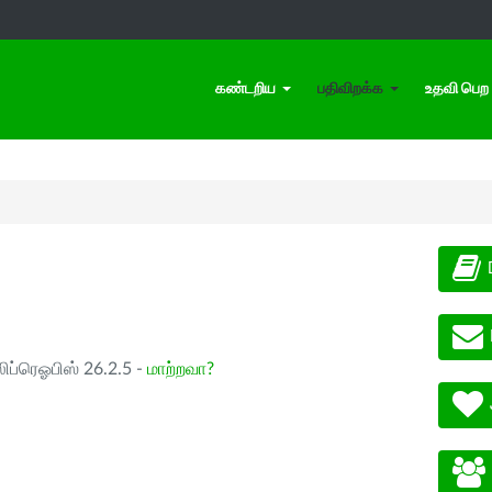
கண்டறிய
பதிவிறக்க
உதவி பெற
ிப்ரெஓபிஸ் 26.2.5 -
மாற்றவா?