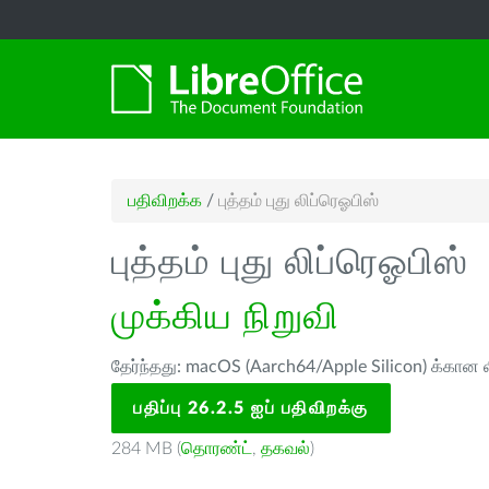
பதிவிறக்க
/
புத்தம் புது லிப்ரெஓபிஸ்
புத்தம் புது லிப்ரெஓபிஸ்
முக்கிய நிறுவி
தேர்ந்தது: macOS (Aarch64/Apple Silicon) க்கான ல
பதிப்பு 26.2.5 ஐப் பதிவிறக்கு
284 MB (
தொரண்ட்
,
தகவல்
)