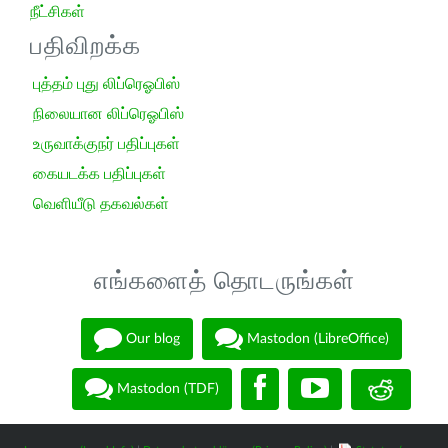
நீட்சிகள்
பதிவிறக்க
புத்தம் புது லிப்ரெஓபிஸ்
நிலையான லிப்ரெஓபிஸ்
உருவாக்குநர் பதிப்புகள்
கையடக்க பதிப்புகள்
வெளியீடு தகவல்கள்
எங்களைத் தொடருங்கள்
Our blog
Mastodon (LibreOffice)
Mastodon (TDF)