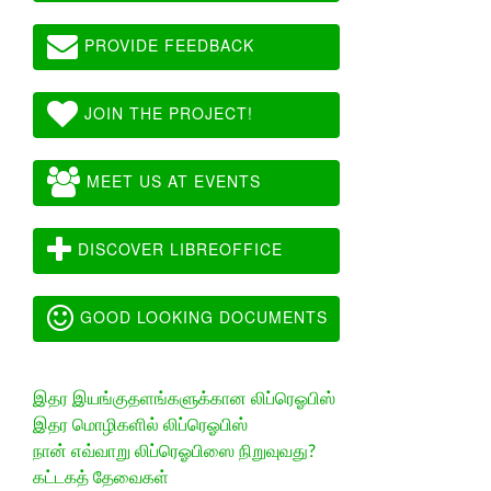
PROVIDE FEEDBACK
JOIN THE PROJECT!
MEET US AT EVENTS
DISCOVER LIBREOFFICE
GOOD LOOKING DOCUMENTS
இதர இயங்குதளங்களுக்கான லிப்ரெஓபிஸ்
இதர மொழிகளில் லிப்ரெஓபிஸ்
நான் எவ்வாறு லிப்ரெஓபிஸை நிறுவுவது?
கட்டகத் தேவைகள்