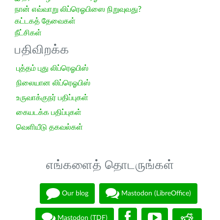
நான் எவ்வாறு லிப்ரெஓபிஸை நிறுவுவது?
கட்டகத் தேவைகள்
நீட்சிகள்
பதிவிறக்க
புத்தம் புது லிப்ரெஓபிஸ்
நிலையான லிப்ரெஓபிஸ்
உருவாக்குநர் பதிப்புகள்
கையடக்க பதிப்புகள்
வெளியீடு தகவல்கள்
எங்களைத் தொடருங்கள்
Our blog
Mastodon (LibreOffice)
Mastodon (TDF)