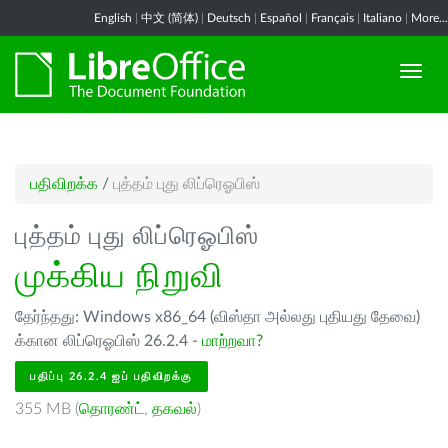
English
|
中文 (简体)
|
Deutsch
|
Español
|
Français
|
Italiano
|
More...
பதிவிறக்க
/
புத்தம் புது லிப்ரெஓபிஸ்
புத்தம் புது லிப்ரெஓபிஸ்
முக்கிய நிறுவி
தேர்ந்தது: Windows x86_64 (விஸ்தா அல்லது புதியது தேவை)
க்கான லிப்ரெஓபிஸ் 26.2.4 -
மாற்றவா?
பதிப்பு 26.2.4 ஐப் பதிவிறக்கு
355 MB (
தொரண்ட்
,
தகவல்
)