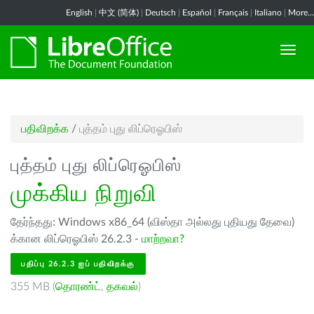
English
|
中文 (简体)
|
Deutsch
|
Español
|
Français
|
Italiano
|
More...
பதிவிறக்க
/
புத்தம் புது லிப்ரெஓபிஸ்
புத்தம் புது லிப்ரெஓபிஸ்
முக்கிய நிறுவி
தேர்ந்தது: Windows x86_64 (விஸ்தா அல்லது புதியது தேவை)
க்கான லிப்ரெஓபிஸ் 26.2.3 -
மாற்றவா?
பதிப்பு 26.2.3 ஐப் பதிவிறக்கு
355 MB (
தொரண்ட்
,
தகவல்
)