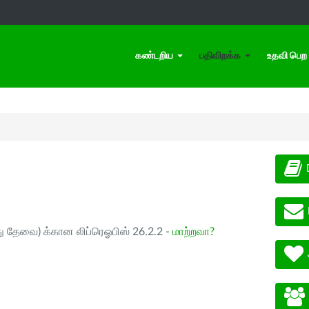
கண்டறிய
பதிவிறக்க
உதவி பெற
ு தேவை) க்கான லிப்ரெஓபிஸ் 26.2.2 -
மாற்றவா?