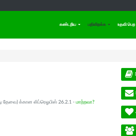
கண்டறிய
பதிவிறக்க
உதவி பெற
ு தேவை) க்கான லிப்ரெஓபிஸ் 26.2.1 -
மாற்றவா?