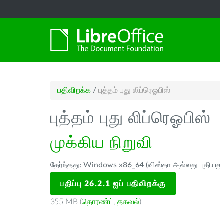
பதிவிறக்க
/
புத்தம் புது லிப்ரெஓபிஸ்
புத்தம் புது லிப்ரெஓபிஸ்
முக்கிய நிறுவி
தேர்ந்தது: Windows x86_64 (விஸ்தா அல்லது புதியத
பதிப்பு 26.2.1 ஐப் பதிவிறக்கு
355 MB (
தொரண்ட்
,
தகவல்
)