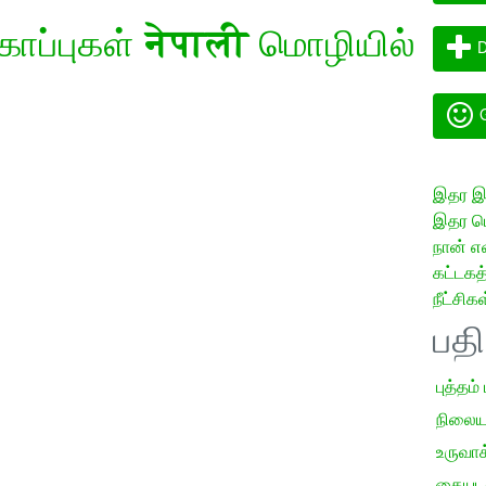
கோப்புகள்
नेपाली
மொழியில்
D
G
இதர இய
இதர மொ
நான் எ
கட்டக
நீட்சிகள
பத
புத்தம்
நிலைய
உருவாக்
கையடக்