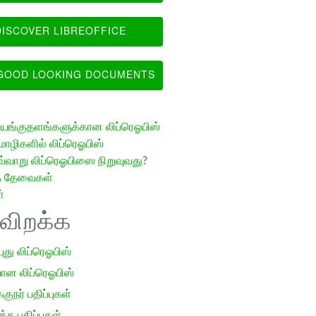
ISCOVER LIBREOFFICE
OOD LOOKING DOCUMENTS
ங்குதளங்களுக்கான லிப்ரெஓபிஸ்
ழிகளில் லிப்ரெஓபிஸ்
வ்வாறு லிப்ரெஓபிஸை நிறுவுவது?
த் தேவைகள்
்
ிவிறக்க
 புது லிப்ரெஓபிஸ்
ான லிப்ரெஓபிஸ்
குநர் பதிப்புகள்
க பதிப்புகள்