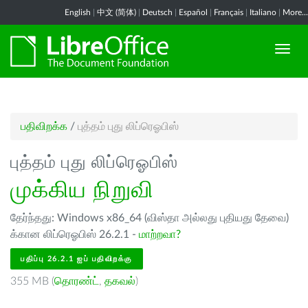
English
|
中文 (简体)
|
Deutsch
|
Español
|
Français
|
Italiano
|
More...
பதிவிறக்க
/
புத்தம் புது லிப்ரெஓபிஸ்
புத்தம் புது லிப்ரெஓபிஸ்
முக்கிய நிறுவி
தேர்ந்தது: Windows x86_64 (விஸ்தா அல்லது புதியது தேவை)
க்கான லிப்ரெஓபிஸ் 26.2.1 -
மாற்றவா?
பதிப்பு 26.2.1 ஐப் பதிவிறக்கு
355 MB (
தொரண்ட்
,
தகவல்
)