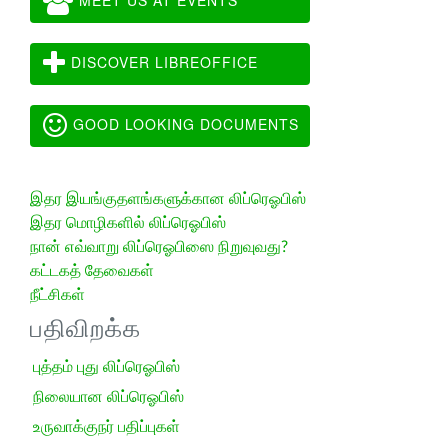
DISCOVER LIBREOFFICE
GOOD LOOKING DOCUMENTS
இதர இயங்குதளங்களுக்கான லிப்ரெஓபிஸ்
இதர மொழிகளில் லிப்ரெஓபிஸ்
நான் எவ்வாறு லிப்ரெஓபிஸை நிறுவுவது?
கட்டகத் தேவைகள்
நீட்சிகள்
பதிவிறக்க
புத்தம் புது லிப்ரெஓபிஸ்
நிலையான லிப்ரெஓபிஸ்
உருவாக்குநர் பதிப்புகள்