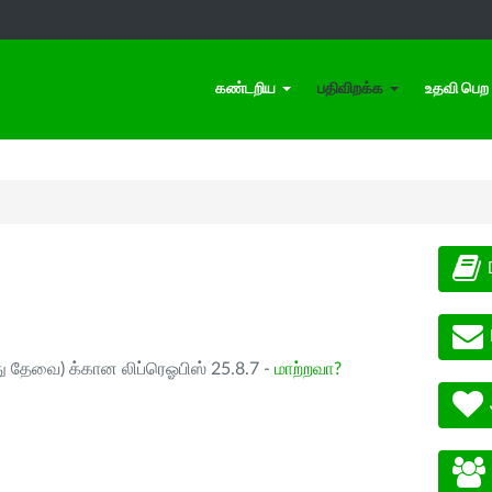
கண்டறிய
பதிவிறக்க
உதவி பெற
ு தேவை) க்கான லிப்ரெஓபிஸ் 25.8.7 -
மாற்றவா?