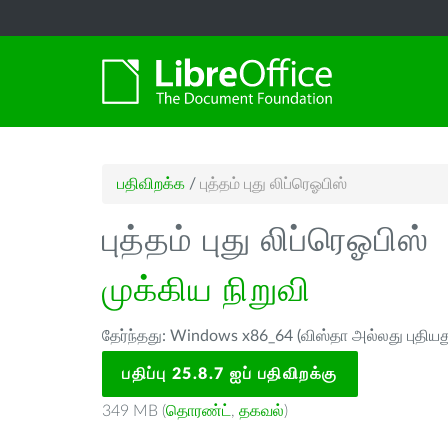
பதிவிறக்க
/
புத்தம் புது லிப்ரெஓபிஸ்
புத்தம் புது லிப்ரெஓபிஸ்
முக்கிய நிறுவி
தேர்ந்தது: Windows x86_64 (விஸ்தா அல்லது புதியத
பதிப்பு 25.8.7 ஐப் பதிவிறக்கு
349 MB (
தொரண்ட்
,
தகவல்
)