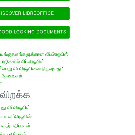
ISCOVER LIBREOFFICE
OOD LOOKING DOCUMENTS
ங்குதளங்களுக்கான லிப்ரெஓபிஸ்
ழிகளில் லிப்ரெஓபிஸ்
வ்வாறு லிப்ரெஓபிஸை நிறுவுவது?
த் தேவைகள்
்
ிவிறக்க
 புது லிப்ரெஓபிஸ்
ான லிப்ரெஓபிஸ்
குநர் பதிப்புகள்
க பதிப்புகள்