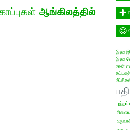
கோப்புகள்
ஆங்கிலத்தில்
D
G
இதர இய
இதர மொ
நான் எ
கட்டக
நீட்சிகள
பத
புத்தம்
நிலைய
உருவாக்
கையடக்