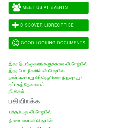
MEET US AT EVENTS
DISCOVER LIBREOFFICE
GOOD LOOKING DOCUMENTS
இதர இயங்குதளங்களுக்கான லிப்ரெஓபிஸ்
இதர மொழிகளில் லிப்ரெஓபிஸ்
நான் எவ்வாறு லிப்ரெஓபிஸை நிறுவுவது?
கட்டகத் தேவைகள்
நீட்சிகள்
பதிவிறக்க
புத்தம் புது லிப்ரெஓபிஸ்
நிலையான லிப்ரெஓபிஸ்