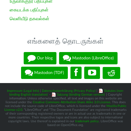
உருவாக்குநர் பதிப்புகள்
கையடக்க பதிப்புகள்
வெளியீடு தகவல்கள்
எங்களைத் தொடருங்கள்
Our blog
Mastodon (LibreOffice)
Mastodon (TDF)
Impressum (Legal Info)
|
Datenschutzerklärung (Privacy Policy)
|
Statutes (non-
binding English translation)
-
Satzung (binding German version)
| Copyright
information: Unless otherwise specified, all text and images on this website are
licensed under the
Creative Commons Attribution-Share Alike 3.0 License
. This does
not include the source code of LibreOffice, which is licensed under the
Mozilla Public
License v2.0
. “LibreOffice” and “The Document Foundation” are registered trademarks
of their corresponding registered owners or are in actual use as trademarks in one or
more countries. Their respective logos and icons are also subject to international
copyright laws. Use thereof is explained in our
trademark policy
. LibreOffice was
based on OpenOffice.org.