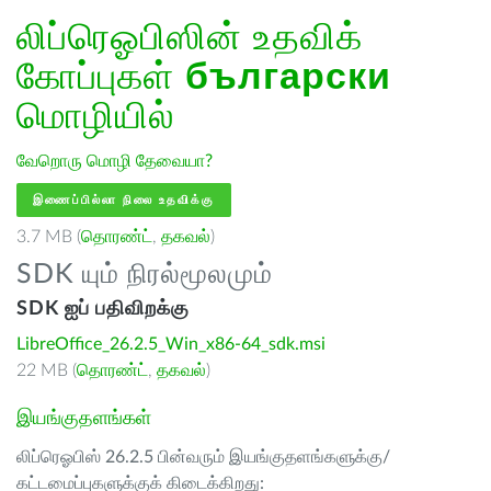
லிப்ரெஓபிஸின் உதவிக்
கோப்புகள்
български
மொழியில்
வேறொரு மொழி தேவையா?
இணைப்பில்லா நிலை உதவிக்கு
3.7 MB (
தொரண்ட்
,
தகவல்
)
SDK யும் நிரல்மூலமும்
SDK ஐப் பதிவிறக்கு
LibreOffice_26.2.5_Win_x86-64_sdk.msi
22 MB (
தொரண்ட்
,
தகவல்
)
இயங்குதளங்கள்
லிப்ரெஓபிஸ் 26.2.5 பின்வரும் இயங்குதளங்களுக்கு/
கட்டமைப்புகளுக்குக் கிடைக்கிறது: