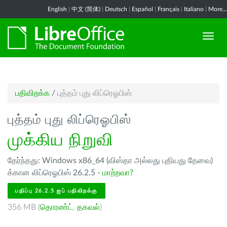
English
|
中文 (简体)
|
Deutsch
|
Español
|
Français
|
Italiano
|
More...
பதிவிறக்க
/
புத்தம் புது லிப்ரெஓபிஸ்
புத்தம் புது லிப்ரெஓபிஸ்
முக்கிய நிறுவி
தேர்ந்தது: Windows x86_64 (விஸ்தா அல்லது புதியது தேவை)
க்கான லிப்ரெஓபிஸ் 26.2.5 -
மாற்றவா?
பதிப்பு 26.2.5 ஐப் பதிவிறக்கு
356 MB (
தொரண்ட்
,
தகவல்
)