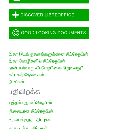
DISCOVER LIBREOFFICE
GOOD LOOKING DOCUMENTS
இதர இயங்குதளங்களுக்கான லிப்ரெஓபிஸ்
இதர மொழிகளில் லிப்ரெஓபிஸ்
நான் எவ்வாறு லிப்ரெஓபிஸை நிறுவுவது?
கட்டகத் தேவைகள்
நீட்சிகள்
பதிவிறக்க
புத்தம் புது லிப்ரெஓபிஸ்
நிலையான லிப்ரெஓபிஸ்
உருவாக்குநர் பதிப்புகள்
கையடக்க பதிப்புகள்