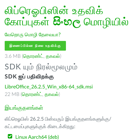
லிப்ரெஓபிஸின் உதவிக்
கோப்புகள்
සිංහල
மொழியில்
வேறொரு மொழி தேவையா?
இணைப்பில்லா நிலை உதவிக்கு
3.6 MB (
தொரண்ட்
,
தகவல்
)
SDK யும் நிரல்மூலமும்
SDK ஐப் பதிவிறக்கு
LibreOffice_26.2.5_Win_x86-64_sdk.msi
22 MB (
தொரண்ட்
,
தகவல்
)
இயங்குதளங்கள்
லிப்ரெஓபிஸ் 26.2.5 பின்வரும் இயங்குதளங்களுக்கு/
கட்டமைப்புகளுக்குக் கிடைக்கிறது:
Linux Aarch64 (deb)