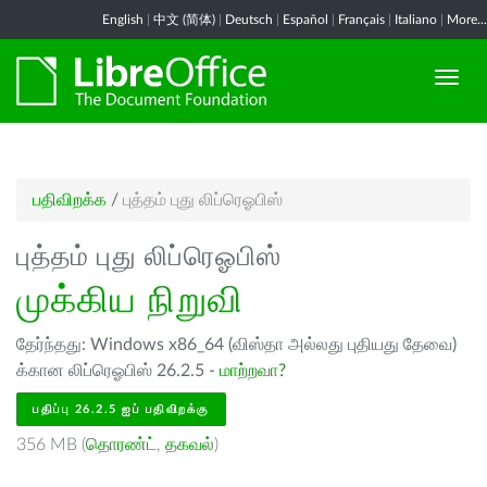
English
|
中文 (简体)
|
Deutsch
|
Español
|
Français
|
Italiano
|
More...
பதிவிறக்க
/
புத்தம் புது லிப்ரெஓபிஸ்
புத்தம் புது லிப்ரெஓபிஸ்
முக்கிய நிறுவி
தேர்ந்தது: Windows x86_64 (விஸ்தா அல்லது புதியது தேவை)
க்கான லிப்ரெஓபிஸ் 26.2.5 -
மாற்றவா?
பதிப்பு 26.2.5 ஐப் பதிவிறக்கு
356 MB (
தொரண்ட்
,
தகவல்
)