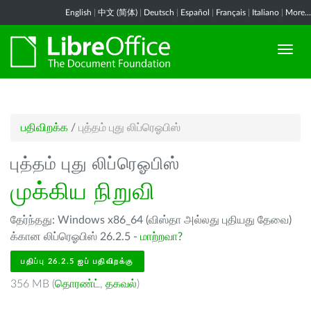
English
|
中文 (简体)
|
Deutsch
|
Español
|
Français
|
Italiano
|
More...
பதிவிறக்க
/
புத்தம் புது லிப்ரெஓபிஸ்
புத்தம் புது லிப்ரெஓபிஸ்
முக்கிய நிறுவி
தேர்ந்தது: Windows x86_64 (விஸ்தா அல்லது புதியது தேவை)
க்கான லிப்ரெஓபிஸ் 26.2.5 -
மாற்றவா?
பதிப்பு 26.2.5 ஐப் பதிவிறக்கு
356 MB (
தொரண்ட்
,
தகவல்
)