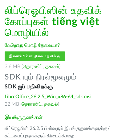
லிப்ரெஓபிஸின் உதவிக்
கோப்புகள்
tiếng việt
மொழியில்
வேறொரு மொழி தேவையா?
இணைப்பில்லா நிலை உதவிக்கு
3.6 MB (
தொரண்ட்
,
தகவல்
)
SDK யும் நிரல்மூலமும்
SDK ஐப் பதிவிறக்கு
LibreOffice_26.2.5_Win_x86-64_sdk.msi
22 MB (
தொரண்ட்
,
தகவல்
)
இயங்குதளங்கள்
லிப்ரெஓபிஸ் 26.2.5 பின்வரும் இயங்குதளங்களுக்கு/
கட்டமைப்புகளுக்குக் கிடைக்கிறது: