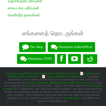
உருவாக்குநர் பதிப்புகள்
கையடக்க பதிப்புகள்
வெளியீடு தகவல்கள்
எங்களைத் தொடருங்கள்
Our blog
Mastodon (LibreOffice)
Mastodon (TDF)
Impressum (Legal Info)
|
Datenschutzerklärung (Privacy Policy)
|
Statutes (non-
binding English translation)
-
Satzung (binding German version)
| Copyright
information: Unless otherwise specified, all text and images on this website are
licensed under the
Creative Commons Attribution-Share Alike 3.0 License
. This does
not include the source code of LibreOffice, which is licensed under the
Mozilla Public
License v2.0
. “LibreOffice” and “The Document Foundation” are registered trademarks
of their corresponding registered owners or are in actual use as trademarks in one or
more countries. Their respective logos and icons are also subject to international
copyright laws. Use thereof is explained in our
trademark policy
. LibreOffice was
based on OpenOffice.org.