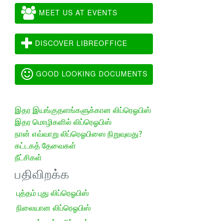
MEET US AT EVENTS
DISCOVER LIBREOFFICE
GOOD LOOKING DOCUMENTS
இதர இயங்குதளங்களுக்கான லிப்ரெஓபிஸ்
இதர மொழிகளில் லிப்ரெஓபிஸ்
நான் எவ்வாறு லிப்ரெஓபிஸை நிறுவுவது?
கட்டகத் தேவைகள்
நீட்சிகள்
பதிவிறக்க
புத்தம் புது லிப்ரெஓபிஸ்
நிலையான லிப்ரெஓபிஸ்