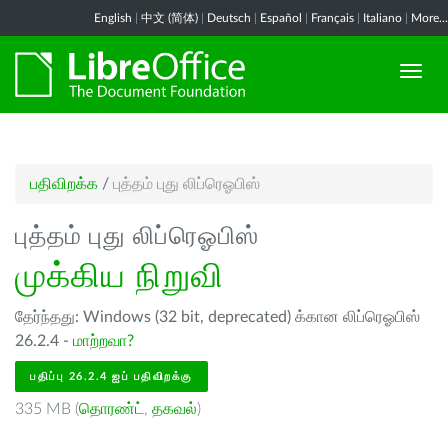
English
|
中文 (简体)
|
Deutsch
|
Español
|
Français
|
Italiano
|
More...
பதிவிறக்க
/
புத்தம் புது லிப்ரெஓபிஸ்
புத்தம் புது லிப்ரெஓபிஸ்
முக்கிய நிறுவி
தேர்ந்தது: Windows (32 bit, deprecated) க்கான லிப்ரெஓபிஸ்
26.2.4 -
மாற்றவா?
பதிப்பு 26.2.4 ஐப் பதிவிறக்கு
335 MB (
தொரண்ட்
,
தகவல்
)