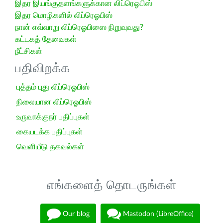
இதர இயங்குதளங்களுக்கான லிப்ரெஓபிஸ்
இதர மொழிகளில் லிப்ரெஓபிஸ்
நான் எவ்வாறு லிப்ரெஓபிஸை நிறுவுவது?
கட்டகத் தேவைகள்
நீட்சிகள்
பதிவிறக்க
புத்தம் புது லிப்ரெஓபிஸ்
நிலையான லிப்ரெஓபிஸ்
உருவாக்குநர் பதிப்புகள்
கையடக்க பதிப்புகள்
வெளியீடு தகவல்கள்
எங்களைத் தொடருங்கள்
Our blog
Mastodon (LibreOffice)