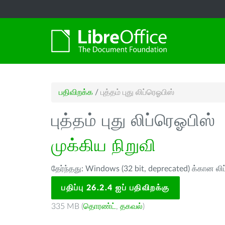
பதிவிறக்க
/
புத்தம் புது லிப்ரெஓபிஸ்
புத்தம் புது லிப்ரெஓபிஸ்
முக்கிய நிறுவி
தேர்ந்தது: Windows (32 bit, deprecated) க்கான லி
பதிப்பு 26.2.4 ஐப் பதிவிறக்கு
335 MB (
தொரண்ட்
,
தகவல்
)