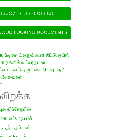
ISCOVER LIBREOFFICE
OOD LOOKING DOCUMENTS
ங்குதளங்களுக்கான லிப்ரெஓபிஸ்
ழிகளில் லிப்ரெஓபிஸ்
வ்வாறு லிப்ரெஓபிஸை நிறுவுவது?
த் தேவைகள்
்
ிவிறக்க
 புது லிப்ரெஓபிஸ்
ான லிப்ரெஓபிஸ்
குநர் பதிப்புகள்
க பதிப்புகள்