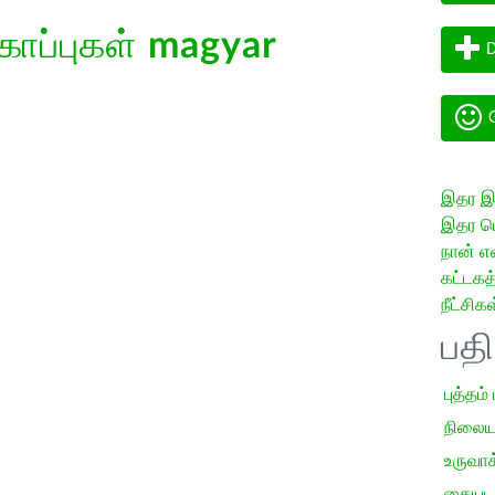
கோப்புகள்
magyar
D
G
இதர இய
இதர மொ
நான் எ
கட்டக
நீட்சிகள
பத
புத்தம்
நிலைய
உருவாக்
கையடக்