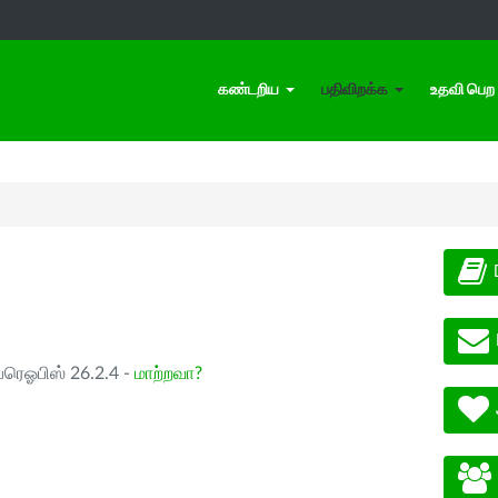
கண்டறிய
பதிவிறக்க
உதவி பெற
ப்ரெஓபிஸ் 26.2.4 -
மாற்றவா?