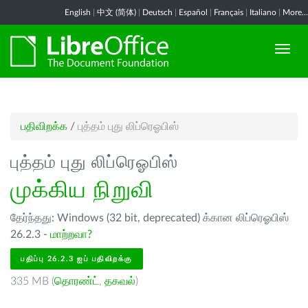
English
|
中文 (简体)
|
Deutsch
|
Español
|
Français
|
Italiano
|
More...
பதிவிறக்க
/
புத்தம் புது லிப்ரெஓபிஸ்
புத்தம் புது லிப்ரெஓபிஸ்
முக்கிய நிறுவி
தேர்ந்தது: Windows (32 bit, deprecated) க்கான லிப்ரெஓபிஸ்
26.2.3 -
மாற்றவா?
பதிப்பு 26.2.3 ஐப் பதிவிறக்கு
335 MB (
தொரண்ட்
,
தகவல்
)