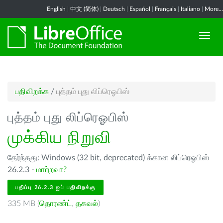
English
|
中文 (简体)
|
Deutsch
|
Español
|
Français
|
Italiano
|
More...
பதிவிறக்க
/
புத்தம் புது லிப்ரெஓபிஸ்
புத்தம் புது லிப்ரெஓபிஸ்
முக்கிய நிறுவி
தேர்ந்தது: Windows (32 bit, deprecated) க்கான லிப்ரெஓபிஸ்
26.2.3 -
மாற்றவா?
பதிப்பு 26.2.3 ஐப் பதிவிறக்கு
335 MB (
தொரண்ட்
,
தகவல்
)