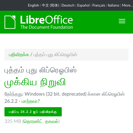
English
|
中文 (简体)
|
Deutsch
|
Español
|
Français
|
Italiano
|
More...
பதிவிறக்க
/
புத்தம் புது லிப்ரெஓபிஸ்
புத்தம் புது லிப்ரெஓபிஸ்
முக்கிய நிறுவி
தேர்ந்தது: Windows (32 bit, deprecated) க்கான லிப்ரெஓபிஸ்
26.2.2 -
மாற்றவா?
பதிப்பு 26.2.2 ஐப் பதிவிறக்கு
335 MB (
தொரண்ட்
,
தகவல்
)