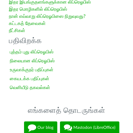
இதர இயங்குதளங்களுக்கான லிப்ரெஓபிஸ்
இதர மொழிகளில் லிப்ரெஓபிஸ்
நான் எவ்வாறு லிப்ரெஓபிஸை நிறுவுவது?
கட்டகத் தேவைகள்
நீட்சிகள்
பதிவிறக்க
புத்தம் புது லிப்ரெஓபிஸ்
நிலையான லிப்ரெஓபிஸ்
உருவாக்குநர் பதிப்புகள்
கையடக்க பதிப்புகள்
வெளியீடு தகவல்கள்
எங்களைத் தொடருங்கள்
Our blog
Mastodon (LibreOffice)