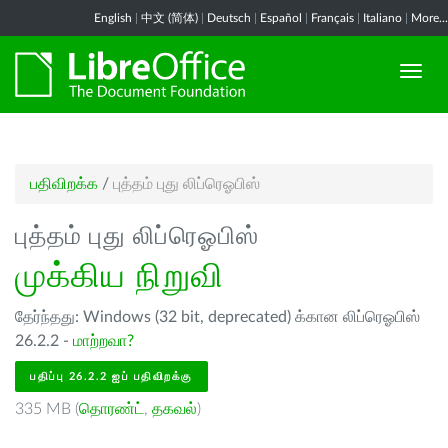
English
|
中文 (简体)
|
Deutsch
|
Español
|
Français
|
Italiano
|
More...
பதிவிறக்க
/
புத்தம் புது லிப்ரெஓபிஸ்
புத்தம் புது லிப்ரெஓபிஸ்
முக்கிய நிறுவி
தேர்ந்தது: Windows (32 bit, deprecated) க்கான லிப்ரெஓபிஸ்
26.2.2 -
மாற்றவா?
பதிப்பு 26.2.2 ஐப் பதிவிறக்கு
335 MB (
தொரண்ட்
,
தகவல்
)