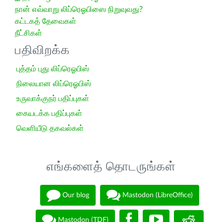
நான் எவ்வாறு லிப்ரெஓபிஸை நிறுவுவது?
கட்டகத் தேவைகள்
நீட்சிகள்
பதிவிறக்க
புத்தம் புது லிப்ரெஓபிஸ்
நிலையான லிப்ரெஓபிஸ்
உருவாக்குநர் பதிப்புகள்
கையடக்க பதிப்புகள்
வெளியீடு தகவல்கள்
எங்களைத் தொடருங்கள்
Our blog
Mastodon (LibreOffice)
Mastodon (TDF)