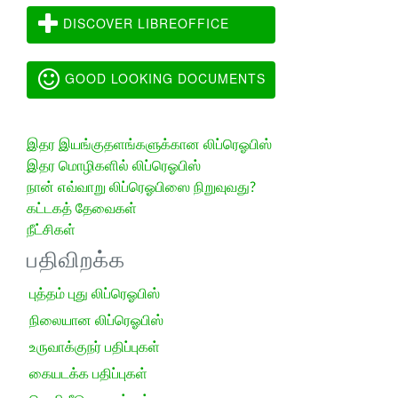
DISCOVER LIBREOFFICE
GOOD LOOKING DOCUMENTS
இதர இயங்குதளங்களுக்கான லிப்ரெஓபிஸ்
இதர மொழிகளில் லிப்ரெஓபிஸ்
நான் எவ்வாறு லிப்ரெஓபிஸை நிறுவுவது?
கட்டகத் தேவைகள்
நீட்சிகள்
பதிவிறக்க
புத்தம் புது லிப்ரெஓபிஸ்
நிலையான லிப்ரெஓபிஸ்
உருவாக்குநர் பதிப்புகள்
கையடக்க பதிப்புகள்