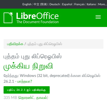
English
|
中文 (简体)
|
Deutsch
|
Español
|
Français
|
Italiano
|
More...
பதிவிறக்க
/
புத்தம் புது லிப்ரெஓபிஸ்
புத்தம் புது லிப்ரெஓபிஸ்
முக்கிய நிறுவி
தேர்ந்தது: Windows (32 bit, deprecated) க்கான லிப்ரெஓபிஸ்
26.2.1 -
மாற்றவா?
பதிப்பு 26.2.1 ஐப் பதிவிறக்கு
335 MB (
தொரண்ட்
,
தகவல்
)