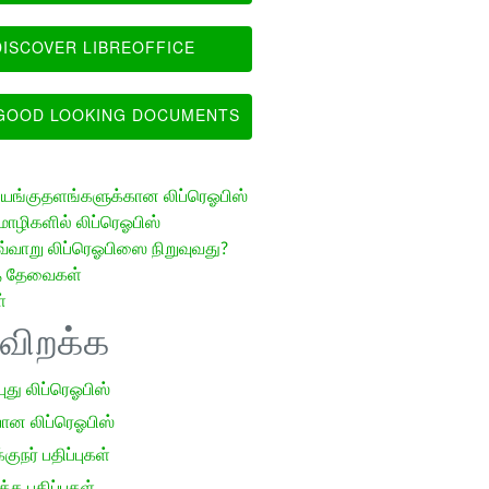
ISCOVER LIBREOFFICE
OOD LOOKING DOCUMENTS
ங்குதளங்களுக்கான லிப்ரெஓபிஸ்
ழிகளில் லிப்ரெஓபிஸ்
வ்வாறு லிப்ரெஓபிஸை நிறுவுவது?
த் தேவைகள்
்
ிவிறக்க
 புது லிப்ரெஓபிஸ்
ான லிப்ரெஓபிஸ்
குநர் பதிப்புகள்
க பதிப்புகள்