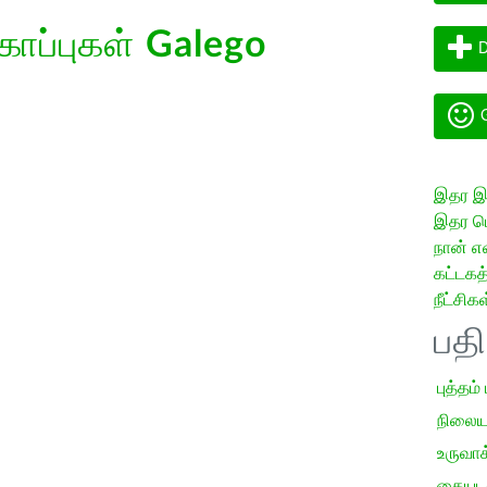
கோப்புகள்
Galego
D
G
இதர இய
இதர மொ
நான் எ
கட்டக
நீட்சிகள
பத
புத்தம்
நிலைய
உருவாக்
கையடக்