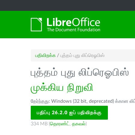
பதிவிறக்க
/
புத்தம் புது லிப்ரெஓபிஸ்
புத்தம் புது லிப்ரெஓபிஸ்
முக்கிய நிறுவி
தேர்ந்தது: Windows (32 bit, deprecated) க்கான லி
பதிப்பு 26.2.0 ஐப் பதிவிறக்கு
334 MB (
தொரண்ட்
,
தகவல்
)