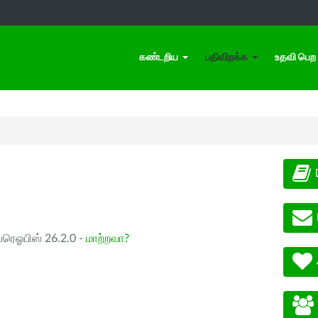
கண்டறிய
பதிவிறக்க
உதவி பெற
ப்ரெஓபிஸ் 26.2.0 -
மாற்றவா?