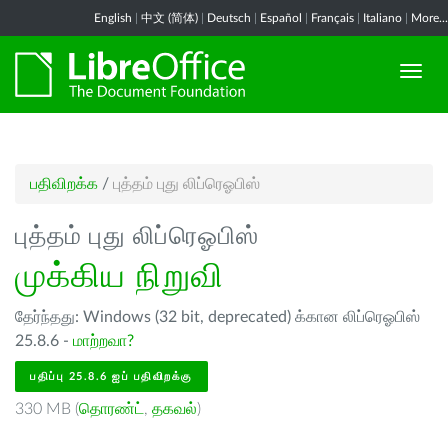
English
|
中文 (简体)
|
Deutsch
|
Español
|
Français
|
Italiano
|
More...
பதிவிறக்க
/
புத்தம் புது லிப்ரெஓபிஸ்
புத்தம் புது லிப்ரெஓபிஸ்
முக்கிய நிறுவி
தேர்ந்தது: Windows (32 bit, deprecated) க்கான லிப்ரெஓபிஸ்
25.8.6 -
மாற்றவா?
பதிப்பு 25.8.6 ஐப் பதிவிறக்கு
330 MB (
தொரண்ட்
,
தகவல்
)