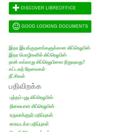
DISCOVER LIBREOFFICE
GOOD LOOKING DOCUMENTS
இதர இயங்குதளங்களுக்கான லிப்ரெஓபிஸ்
இதர மொழிகளில் லிப்ரெஓபிஸ்
நான் எவ்வாறு லிப்ரெஓபிஸை நிறுவுவது?
கட்டகத் தேவைகள்
நீட்சிகள்
பதிவிறக்க
புத்தம் புது லிப்ரெஓபிஸ்
நிலையான லிப்ரெஓபிஸ்
உருவாக்குநர் பதிப்புகள்
கையடக்க பதிப்புகள்