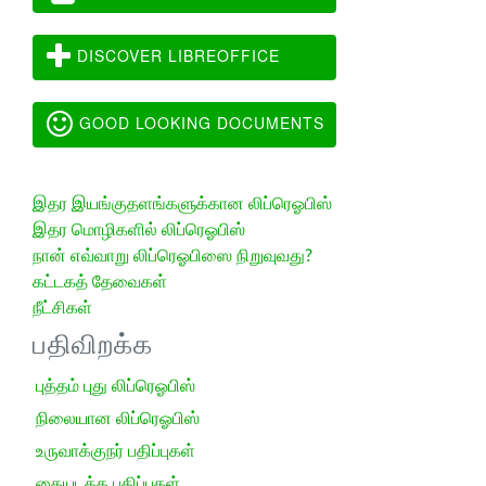
DISCOVER LIBREOFFICE
GOOD LOOKING DOCUMENTS
இதர இயங்குதளங்களுக்கான லிப்ரெஓபிஸ்
இதர மொழிகளில் லிப்ரெஓபிஸ்
நான் எவ்வாறு லிப்ரெஓபிஸை நிறுவுவது?
கட்டகத் தேவைகள்
நீட்சிகள்
பதிவிறக்க
புத்தம் புது லிப்ரெஓபிஸ்
நிலையான லிப்ரெஓபிஸ்
உருவாக்குநர் பதிப்புகள்
கையடக்க பதிப்புகள்