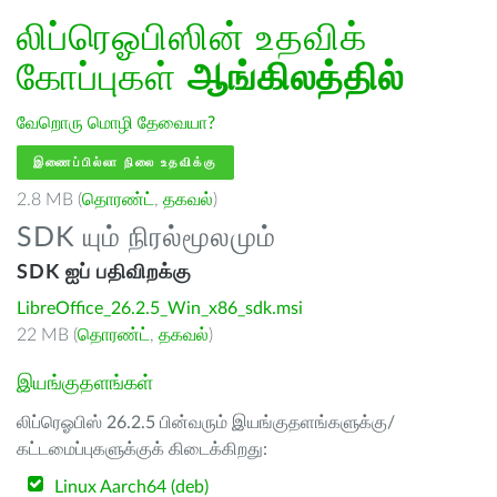
லிப்ரெஓபிஸின் உதவிக்
கோப்புகள்
ஆங்கிலத்தில்
வேறொரு மொழி தேவையா?
இணைப்பில்லா நிலை உதவிக்கு
2.8 MB (
தொரண்ட்
,
தகவல்
)
SDK யும் நிரல்மூலமும்
SDK ஐப் பதிவிறக்கு
LibreOffice_26.2.5_Win_x86_sdk.msi
22 MB (
தொரண்ட்
,
தகவல்
)
இயங்குதளங்கள்
லிப்ரெஓபிஸ் 26.2.5 பின்வரும் இயங்குதளங்களுக்கு/
கட்டமைப்புகளுக்குக் கிடைக்கிறது:
Linux Aarch64 (deb)