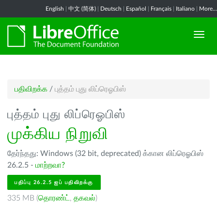
English
|
中文 (简体)
|
Deutsch
|
Español
|
Français
|
Italiano
|
More...
பதிவிறக்க
/
புத்தம் புது லிப்ரெஓபிஸ்
புத்தம் புது லிப்ரெஓபிஸ்
முக்கிய நிறுவி
தேர்ந்தது: Windows (32 bit, deprecated) க்கான லிப்ரெஓபிஸ்
26.2.5 -
மாற்றவா?
பதிப்பு 26.2.5 ஐப் பதிவிறக்கு
335 MB (
தொரண்ட்
,
தகவல்
)