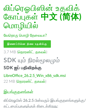
லிப்ரெஓபிஸின் உதவிக்
கோப்புகள்
中文 (简体)
மொழியில்
வேறொரு மொழி தேவையா?
இணைப்பில்லா நிலை உதவிக்கு
3.7 MB (
தொரண்ட்
,
தகவல்
)
SDK யும் நிரல்மூலமும்
SDK ஐப் பதிவிறக்கு
LibreOffice_26.2.5_Win_x86_sdk.msi
22 MB (
தொரண்ட்
,
தகவல்
)
இயங்குதளங்கள்
லிப்ரெஓபிஸ் 26.2.5 பின்வரும் இயங்குதளங்களுக்கு/
கட்டமைப்புகளுக்குக் கிடைக்கிறது: