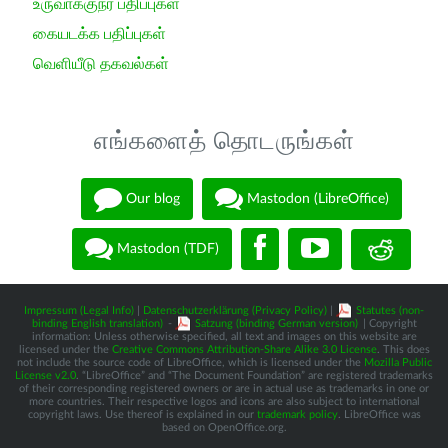
உருவாக்குநர் பதிப்புகள்
கையடக்க பதிப்புகள்
வெளியீடு தகவல்கள்
எங்களைத் தொடருங்கள்
Our blog
Mastodon (LibreOffice)
Mastodon (TDF)
Impressum (Legal Info)
|
Datenschutzerklärung (Privacy Policy)
|
Statutes (non-
binding English translation)
-
Satzung (binding German version)
| Copyright
information: Unless otherwise specified, all text and images on this website are
licensed under the
Creative Commons Attribution-Share Alike 3.0 License
. This does
not include the source code of LibreOffice, which is licensed under the
Mozilla Public
License v2.0
. “LibreOffice” and “The Document Foundation” are registered trademarks
of their corresponding registered owners or are in actual use as trademarks in one or
more countries. Their respective logos and icons are also subject to international
copyright laws. Use thereof is explained in our
trademark policy
. LibreOffice was
based on OpenOffice.org.