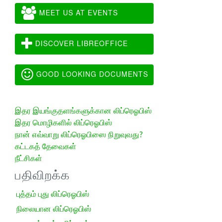
MEET US AT EVENTS
DISCOVER LIBREOFFICE
GOOD LOOKING DOCUMENTS
இதர இயங்குதளங்களுக்கான லிப்ரெஓபிஸ்
இதர மொழிகளில் லிப்ரெஓபிஸ்
நான் எவ்வாறு லிப்ரெஓபிஸை நிறுவுவது?
கட்டகத் தேவைகள்
நீட்சிகள்
பதிவிறக்க
புத்தம் புது லிப்ரெஓபிஸ்
நிலையான லிப்ரெஓபிஸ்