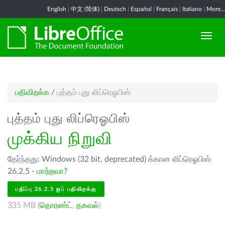
English
|
中文 (简体)
|
Deutsch
|
Español
|
Français
|
Italiano
|
More...
பதிவிறக்க
/
புத்தம் புது லிப்ரெஓபிஸ்
புத்தம் புது லிப்ரெஓபிஸ்
முக்கிய நிறுவி
தேர்ந்தது: Windows (32 bit, deprecated) க்கான லிப்ரெஓபிஸ்
26.2.5 -
மாற்றவா?
பதிப்பு 26.2.5 ஐப் பதிவிறக்கு
335 MB (
தொரண்ட்
,
தகவல்
)