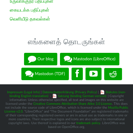
உருவாக்குநர் பதிப்புகள்
கையடக்க பதிப்புகள்
வெளியீடு தகவல்கள்
எங்களைத் தொடருங்கள்
Our blog
Mastodon (LibreOffice)
Mastodon (TDF)
Impressum (Legal Info)
|
Datenschutzerklärung (Privacy Policy)
|
Statutes (non-
binding English translation)
-
Satzung (binding German version)
| Copyright
information: Unless otherwise specified, all text and images on this website are
licensed under the
Creative Commons Attribution-Share Alike 3.0 License
. This does
not include the source code of LibreOffice, which is licensed under the
Mozilla Public
License v2.0
. “LibreOffice” and “The Document Foundation” are registered trademarks
of their corresponding registered owners or are in actual use as trademarks in one or
more countries. Their respective logos and icons are also subject to international
copyright laws. Use thereof is explained in our
trademark policy
. LibreOffice was
based on OpenOffice.org.