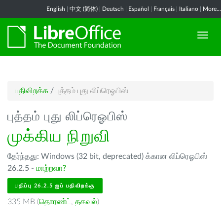
English
|
中文 (简体)
|
Deutsch
|
Español
|
Français
|
Italiano
|
More...
பதிவிறக்க
/
புத்தம் புது லிப்ரெஓபிஸ்
புத்தம் புது லிப்ரெஓபிஸ்
முக்கிய நிறுவி
தேர்ந்தது: Windows (32 bit, deprecated) க்கான லிப்ரெஓபிஸ்
26.2.5 -
மாற்றவா?
பதிப்பு 26.2.5 ஐப் பதிவிறக்கு
335 MB (
தொரண்ட்
,
தகவல்
)