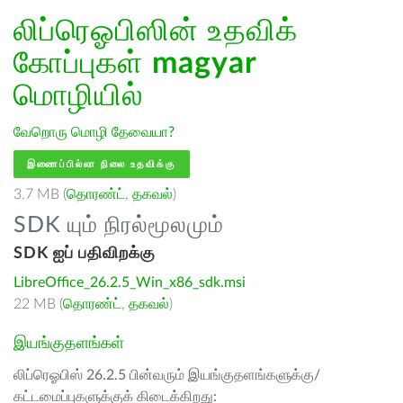
லிப்ரெஓபிஸின் உதவிக்
கோப்புகள்
magyar
மொழியில்
வேறொரு மொழி தேவையா?
இணைப்பில்லா நிலை உதவிக்கு
3.7 MB (
தொரண்ட்
,
தகவல்
)
SDK யும் நிரல்மூலமும்
SDK ஐப் பதிவிறக்கு
LibreOffice_26.2.5_Win_x86_sdk.msi
22 MB (
தொரண்ட்
,
தகவல்
)
இயங்குதளங்கள்
லிப்ரெஓபிஸ் 26.2.5 பின்வரும் இயங்குதளங்களுக்கு/
கட்டமைப்புகளுக்குக் கிடைக்கிறது: