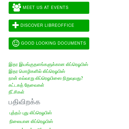
MEET US AT EVENTS
DISCOVER LIBREOFFICE
GOOD LOOKING DOCUMENTS
இதர இயங்குதளங்களுக்கான லிப்ரெஓபிஸ்
இதர மொழிகளில் லிப்ரெஓபிஸ்
நான் எவ்வாறு லிப்ரெஓபிஸை நிறுவுவது?
கட்டகத் தேவைகள்
நீட்சிகள்
பதிவிறக்க
புத்தம் புது லிப்ரெஓபிஸ்
நிலையான லிப்ரெஓபிஸ்