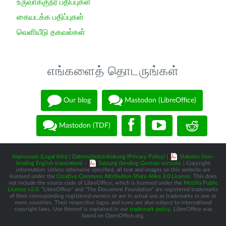
உருவாக்குநர் பதிப்புகள்
கையடக்க பதிப்புகள்
வெளியீடு தகவல்கள்
எங்களைத் தொடருங்கள்
Our blog
Mastodon (LibreOffice)
Mastodon (TDF)
Impressum (Legal Info)
|
Datenschutzerklärung (Privacy Policy)
|
Statutes (non-
binding English translation)
-
Satzung (binding German version)
| Copyright
information: Unless otherwise specified, all text and images on this website are
licensed under the
Creative Commons Attribution-Share Alike 3.0 License
. This does
not include the source code of LibreOffice, which is licensed under the
Mozilla Public
License v2.0
. “LibreOffice” and “The Document Foundation” are registered trademarks
of their corresponding registered owners or are in actual use as trademarks in one or
more countries. Their respective logos and icons are also subject to international
copyright laws. Use thereof is explained in our
trademark policy
. LibreOffice was
based on OpenOffice.org.