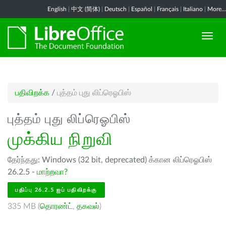
English
|
中文 (简体)
|
Deutsch
|
Español
|
Français
|
Italiano
|
More...
பதிவிறக்க
/
புத்தம் புது லிப்ரெஓபிஸ்
புத்தம் புது லிப்ரெஓபிஸ்
முக்கிய நிறுவி
தேர்ந்தது: Windows (32 bit, deprecated) க்கான லிப்ரெஓபிஸ்
26.2.5 -
மாற்றவா?
பதிப்பு 26.2.5 ஐப் பதிவிறக்கு
335 MB (
தொரண்ட்
,
தகவல்
)