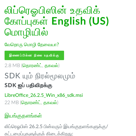
லிப்ரெஓபிஸின் உதவிக்
கோப்புகள்
English (US)
மொழியில்
வேறொரு மொழி தேவையா?
இணைப்பில்லா நிலை உதவிக்கு
2.8 MB (
தொரண்ட்
,
தகவல்
)
SDK யும் நிரல்மூலமும்
SDK ஐப் பதிவிறக்கு
LibreOffice_26.2.5_Win_x86_sdk.msi
22 MB (
தொரண்ட்
,
தகவல்
)
இயங்குதளங்கள்
லிப்ரெஓபிஸ் 26.2.5 பின்வரும் இயங்குதளங்களுக்கு/
கட்டமைப்புகளுக்குக் கிடைக்கிறது: