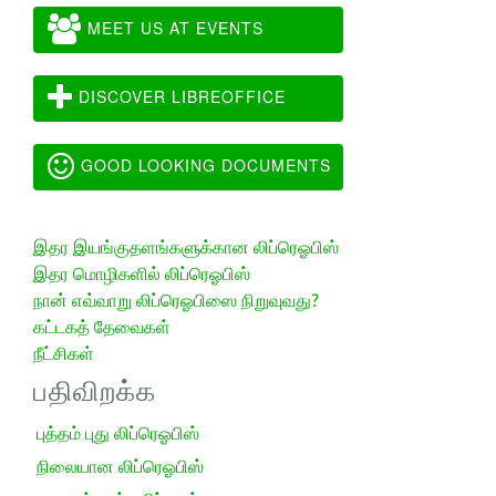
MEET US AT EVENTS
DISCOVER LIBREOFFICE
GOOD LOOKING DOCUMENTS
இதர இயங்குதளங்களுக்கான லிப்ரெஓபிஸ்
இதர மொழிகளில் லிப்ரெஓபிஸ்
நான் எவ்வாறு லிப்ரெஓபிஸை நிறுவுவது?
கட்டகத் தேவைகள்
நீட்சிகள்
பதிவிறக்க
புத்தம் புது லிப்ரெஓபிஸ்
நிலையான லிப்ரெஓபிஸ்