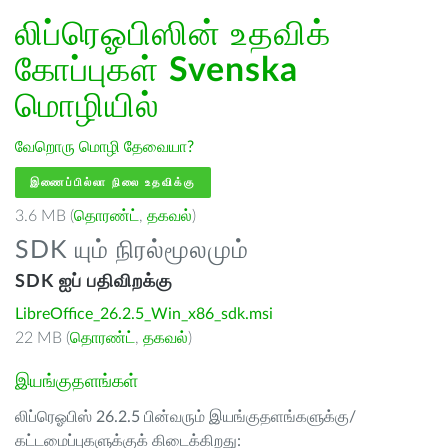
லிப்ரெஓபிஸின் உதவிக்
கோப்புகள்
Svenska
மொழியில்
வேறொரு மொழி தேவையா?
இணைப்பில்லா நிலை உதவிக்கு
3.6 MB (
தொரண்ட்
,
தகவல்
)
SDK யும் நிரல்மூலமும்
SDK ஐப் பதிவிறக்கு
LibreOffice_26.2.5_Win_x86_sdk.msi
22 MB (
தொரண்ட்
,
தகவல்
)
இயங்குதளங்கள்
லிப்ரெஓபிஸ் 26.2.5 பின்வரும் இயங்குதளங்களுக்கு/
கட்டமைப்புகளுக்குக் கிடைக்கிறது: