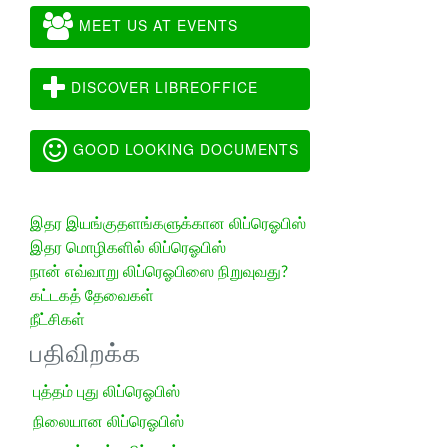
MEET US AT EVENTS
DISCOVER LIBREOFFICE
GOOD LOOKING DOCUMENTS
இதர இயங்குதளங்களுக்கான லிப்ரெஓபிஸ்
இதர மொழிகளில் லிப்ரெஓபிஸ்
நான் எவ்வாறு லிப்ரெஓபிஸை நிறுவுவது?
கட்டகத் தேவைகள்
நீட்சிகள்
பதிவிறக்க
புத்தம் புது லிப்ரெஓபிஸ்
நிலையான லிப்ரெஓபிஸ்