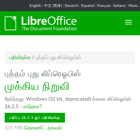
English
|
中文 (简体)
|
Deutsch
|
Español
|
Français
|
Italiano
|
More...
பதிவிறக்க
/
புத்தம் புது லிப்ரெஓபிஸ்
புத்தம் புது லிப்ரெஓபிஸ்
முக்கிய நிறுவி
தேர்ந்தது: Windows (32 bit, deprecated) க்கான லிப்ரெஓபிஸ்
26.2.5 -
மாற்றவா?
பதிப்பு 26.2.5 ஐப் பதிவிறக்கு
335 MB (
தொரண்ட்
,
தகவல்
)