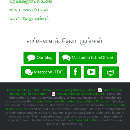
உருவாக்குநர் பதிப்புகள்
கையடக்க பதிப்புகள்
வெளியீடு தகவல்கள்
எங்களைத் தொடருங்கள்
Our blog
Mastodon (LibreOffice)
Mastodon (TDF)
Impressum (Legal Info)
|
Datenschutzerklärung (Privacy Policy)
|
Statutes (non-
binding English translation)
-
Satzung (binding German version)
| Copyright
information: Unless otherwise specified, all text and images on this website are
licensed under the
Creative Commons Attribution-Share Alike 3.0 License
. This does
not include the source code of LibreOffice, which is licensed under the
Mozilla Public
License v2.0
. “LibreOffice” and “The Document Foundation” are registered trademarks
of their corresponding registered owners or are in actual use as trademarks in one or
more countries. Their respective logos and icons are also subject to international
copyright laws. Use thereof is explained in our
trademark policy
. LibreOffice was
based on OpenOffice.org.