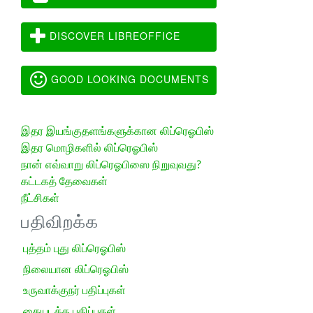
DISCOVER LIBREOFFICE
GOOD LOOKING DOCUMENTS
இதர இயங்குதளங்களுக்கான லிப்ரெஓபிஸ்
இதர மொழிகளில் லிப்ரெஓபிஸ்
நான் எவ்வாறு லிப்ரெஓபிஸை நிறுவுவது?
கட்டகத் தேவைகள்
நீட்சிகள்
பதிவிறக்க
புத்தம் புது லிப்ரெஓபிஸ்
நிலையான லிப்ரெஓபிஸ்
உருவாக்குநர் பதிப்புகள்
கையடக்க பதிப்புகள்