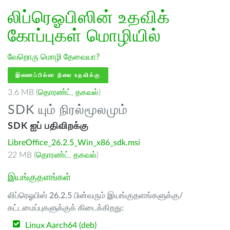
லிப்ரெஓபிஸின் உதவிக்
கோப்புகள்
மொழியில்
வேறொரு மொழி தேவையா?
இணைப்பில்லா நிலை உதவிக்கு
3.6 MB (
தொரண்ட்
,
தகவல்
)
SDK யும் நிரல்மூலமும்
SDK ஐப் பதிவிறக்கு
LibreOffice_26.2.5_Win_x86_sdk.msi
22 MB (
தொரண்ட்
,
தகவல்
)
இயங்குதளங்கள்
லிப்ரெஓபிஸ் 26.2.5 பின்வரும் இயங்குதளங்களுக்கு/
கட்டமைப்புகளுக்குக் கிடைக்கிறது:
Linux Aarch64 (deb)