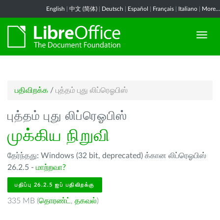
English
|
中文 (简体)
|
Deutsch
|
Español
|
Français
|
Italiano
|
More...
பதிவிறக்க
/
புத்தம் புது லிப்ரெஓபிஸ்
புத்தம் புது லிப்ரெஓபிஸ்
முக்கிய நிறுவி
தேர்ந்தது: Windows (32 bit, deprecated) க்கான லிப்ரெஓபிஸ்
26.2.5 -
மாற்றவா?
பதிப்பு 26.2.5 ஐப் பதிவிறக்கு
335 MB (
தொரண்ட்
,
தகவல்
)