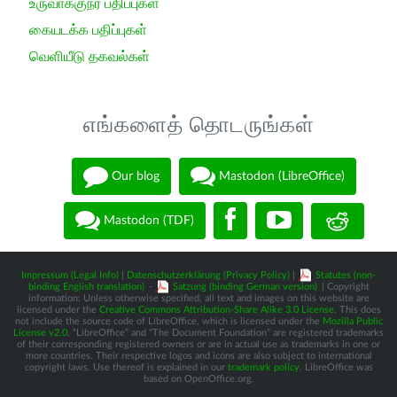
உருவாக்குநர் பதிப்புகள்
கையடக்க பதிப்புகள்
வெளியீடு தகவல்கள்
எங்களைத் தொடருங்கள்
Our blog
Mastodon (LibreOffice)
Mastodon (TDF)
Impressum (Legal Info)
|
Datenschutzerklärung (Privacy Policy)
|
Statutes (non-
binding English translation)
-
Satzung (binding German version)
| Copyright
information: Unless otherwise specified, all text and images on this website are
licensed under the
Creative Commons Attribution-Share Alike 3.0 License
. This does
not include the source code of LibreOffice, which is licensed under the
Mozilla Public
License v2.0
. “LibreOffice” and “The Document Foundation” are registered trademarks
of their corresponding registered owners or are in actual use as trademarks in one or
more countries. Their respective logos and icons are also subject to international
copyright laws. Use thereof is explained in our
trademark policy
. LibreOffice was
based on OpenOffice.org.