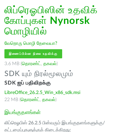
லிப்ரெஓபிஸின் உதவிக்
கோப்புகள்
Nynorsk
மொழியில்
வேறொரு மொழி தேவையா?
இணைப்பில்லா நிலை உதவிக்கு
3.6 MB (
தொரண்ட்
,
தகவல்
)
SDK யும் நிரல்மூலமும்
SDK ஐப் பதிவிறக்கு
LibreOffice_26.2.5_Win_x86_sdk.msi
22 MB (
தொரண்ட்
,
தகவல்
)
இயங்குதளங்கள்
லிப்ரெஓபிஸ் 26.2.5 பின்வரும் இயங்குதளங்களுக்கு/
கட்டமைப்புகளுக்குக் கிடைக்கிறது: