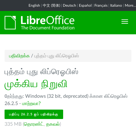
English
|
中文 (简体)
|
Deutsch
|
Español
|
Français
|
Italiano
|
More...
பதிவிறக்க
/
புத்தம் புது லிப்ரெஓபிஸ்
புத்தம் புது லிப்ரெஓபிஸ்
முக்கிய நிறுவி
தேர்ந்தது: Windows (32 bit, deprecated) க்கான லிப்ரெஓபிஸ்
26.2.5 -
மாற்றவா?
பதிப்பு 26.2.5 ஐப் பதிவிறக்கு
335 MB (
தொரண்ட்
,
தகவல்
)