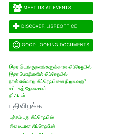
MEET US AT EVENTS
DISCOVER LIBREOFFICE
GOOD LOOKING DOCUMENTS
இதர இயங்குதளங்களுக்கான லிப்ரெஓபிஸ்
இதர மொழிகளில் லிப்ரெஓபிஸ்
நான் எவ்வாறு லிப்ரெஓபிஸை நிறுவுவது?
கட்டகத் தேவைகள்
நீட்சிகள்
பதிவிறக்க
புத்தம் புது லிப்ரெஓபிஸ்
நிலையான லிப்ரெஓபிஸ்