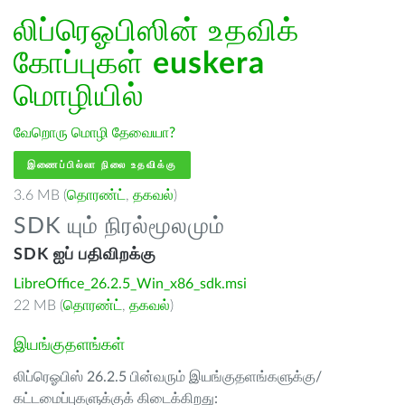
லிப்ரெஓபிஸின் உதவிக்
கோப்புகள்
euskera
மொழியில்
வேறொரு மொழி தேவையா?
இணைப்பில்லா நிலை உதவிக்கு
3.6 MB (
தொரண்ட்
,
தகவல்
)
SDK யும் நிரல்மூலமும்
SDK ஐப் பதிவிறக்கு
LibreOffice_26.2.5_Win_x86_sdk.msi
22 MB (
தொரண்ட்
,
தகவல்
)
இயங்குதளங்கள்
லிப்ரெஓபிஸ் 26.2.5 பின்வரும் இயங்குதளங்களுக்கு/
கட்டமைப்புகளுக்குக் கிடைக்கிறது: