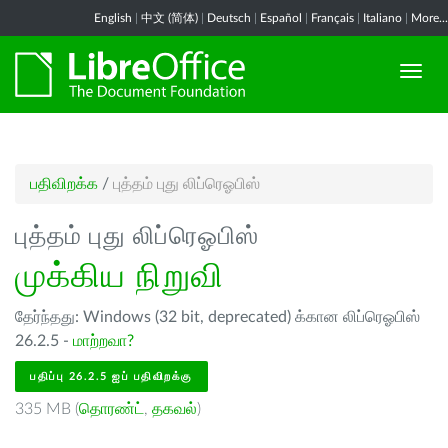
English
|
中文 (简体)
|
Deutsch
|
Español
|
Français
|
Italiano
|
More...
பதிவிறக்க
/
புத்தம் புது லிப்ரெஓபிஸ்
புத்தம் புது லிப்ரெஓபிஸ்
முக்கிய நிறுவி
தேர்ந்தது: Windows (32 bit, deprecated) க்கான லிப்ரெஓபிஸ்
26.2.5 -
மாற்றவா?
பதிப்பு 26.2.5 ஐப் பதிவிறக்கு
335 MB (
தொரண்ட்
,
தகவல்
)