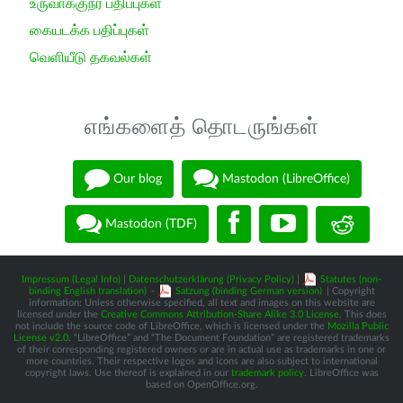
உருவாக்குநர் பதிப்புகள்
கையடக்க பதிப்புகள்
வெளியீடு தகவல்கள்
எங்களைத் தொடருங்கள்
Our blog
Mastodon (LibreOffice)
Mastodon (TDF)
Impressum (Legal Info)
|
Datenschutzerklärung (Privacy Policy)
|
Statutes (non-
binding English translation)
-
Satzung (binding German version)
| Copyright
information: Unless otherwise specified, all text and images on this website are
licensed under the
Creative Commons Attribution-Share Alike 3.0 License
. This does
not include the source code of LibreOffice, which is licensed under the
Mozilla Public
License v2.0
. “LibreOffice” and “The Document Foundation” are registered trademarks
of their corresponding registered owners or are in actual use as trademarks in one or
more countries. Their respective logos and icons are also subject to international
copyright laws. Use thereof is explained in our
trademark policy
. LibreOffice was
based on OpenOffice.org.