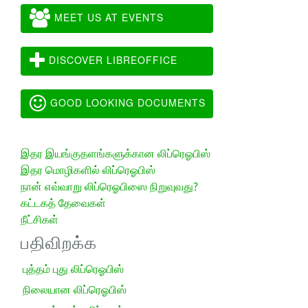
MEET US AT EVENTS
DISCOVER LIBREOFFICE
GOOD LOOKING DOCUMENTS
இதர இயங்குதளங்களுக்கான லிப்ரெஓபிஸ்
இதர மொழிகளில் லிப்ரெஓபிஸ்
நான் எவ்வாறு லிப்ரெஓபிஸை நிறுவுவது?
கட்டகத் தேவைகள்
நீட்சிகள்
பதிவிறக்க
புத்தம் புது லிப்ரெஓபிஸ்
நிலையான லிப்ரெஓபிஸ்