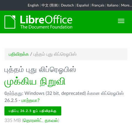
English
|
中文 (简体)
|
Deutsch
|
Español
|
Français
|
Italiano
|
More...
பதிவிறக்க
/
புத்தம் புது லிப்ரெஓபிஸ்
புத்தம் புது லிப்ரெஓபிஸ்
முக்கிய நிறுவி
தேர்ந்தது: Windows (32 bit, deprecated) க்கான லிப்ரெஓபிஸ்
26.2.5 -
மாற்றவா?
பதிப்பு 26.2.5 ஐப் பதிவிறக்கு
335 MB (
தொரண்ட்
,
தகவல்
)