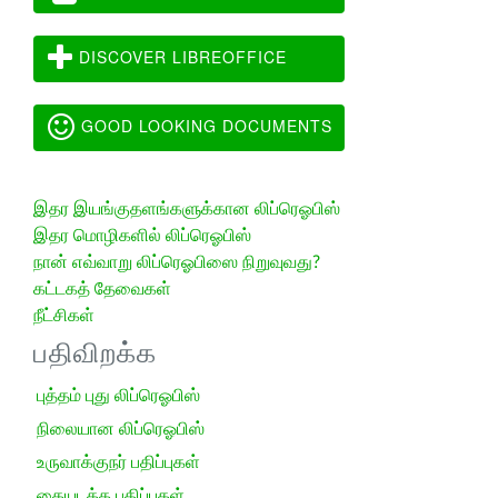
DISCOVER LIBREOFFICE
GOOD LOOKING DOCUMENTS
இதர இயங்குதளங்களுக்கான லிப்ரெஓபிஸ்
இதர மொழிகளில் லிப்ரெஓபிஸ்
நான் எவ்வாறு லிப்ரெஓபிஸை நிறுவுவது?
கட்டகத் தேவைகள்
நீட்சிகள்
பதிவிறக்க
புத்தம் புது லிப்ரெஓபிஸ்
நிலையான லிப்ரெஓபிஸ்
உருவாக்குநர் பதிப்புகள்
கையடக்க பதிப்புகள்