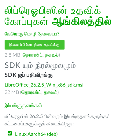
லிப்ரெஓபிஸின் உதவிக்
கோப்புகள்
ஆங்கிலத்தில்
வேறொரு மொழி தேவையா?
இணைப்பில்லா நிலை உதவிக்கு
2.8 MB (
தொரண்ட்
,
தகவல்
)
SDK யும் நிரல்மூலமும்
SDK ஐப் பதிவிறக்கு
LibreOffice_26.2.5_Win_x86_sdk.msi
22 MB (
தொரண்ட்
,
தகவல்
)
இயங்குதளங்கள்
லிப்ரெஓபிஸ் 26.2.5 பின்வரும் இயங்குதளங்களுக்கு/
கட்டமைப்புகளுக்குக் கிடைக்கிறது:
Linux Aarch64 (deb)