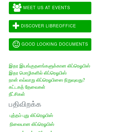
MEET US AT EVENTS
DISCOVER LIBREOFFICE
GOOD LOOKING DOCUMENTS
இதர இயங்குதளங்களுக்கான லிப்ரெஓபிஸ்
இதர மொழிகளில் லிப்ரெஓபிஸ்
நான் எவ்வாறு லிப்ரெஓபிஸை நிறுவுவது?
கட்டகத் தேவைகள்
நீட்சிகள்
பதிவிறக்க
புத்தம் புது லிப்ரெஓபிஸ்
நிலையான லிப்ரெஓபிஸ்