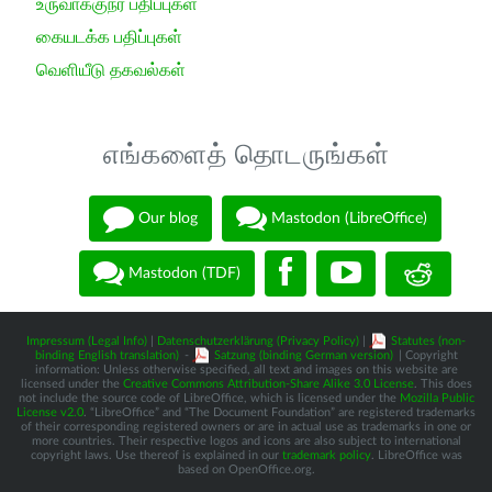
உருவாக்குநர் பதிப்புகள்
கையடக்க பதிப்புகள்
வெளியீடு தகவல்கள்
எங்களைத் தொடருங்கள்
Our blog
Mastodon (LibreOffice)
Mastodon (TDF)
Impressum (Legal Info)
|
Datenschutzerklärung (Privacy Policy)
|
Statutes (non-
binding English translation)
-
Satzung (binding German version)
| Copyright
information: Unless otherwise specified, all text and images on this website are
licensed under the
Creative Commons Attribution-Share Alike 3.0 License
. This does
not include the source code of LibreOffice, which is licensed under the
Mozilla Public
License v2.0
. “LibreOffice” and “The Document Foundation” are registered trademarks
of their corresponding registered owners or are in actual use as trademarks in one or
more countries. Their respective logos and icons are also subject to international
copyright laws. Use thereof is explained in our
trademark policy
. LibreOffice was
based on OpenOffice.org.