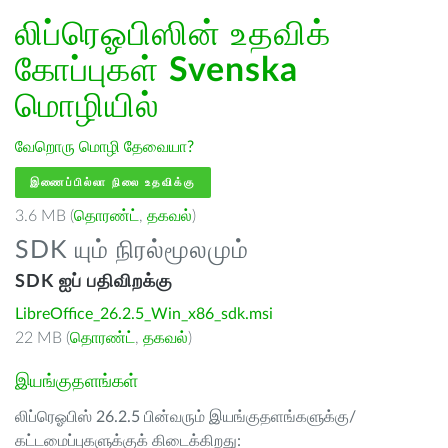
லிப்ரெஓபிஸின் உதவிக்
கோப்புகள்
Svenska
மொழியில்
வேறொரு மொழி தேவையா?
இணைப்பில்லா நிலை உதவிக்கு
3.6 MB (
தொரண்ட்
,
தகவல்
)
SDK யும் நிரல்மூலமும்
SDK ஐப் பதிவிறக்கு
LibreOffice_26.2.5_Win_x86_sdk.msi
22 MB (
தொரண்ட்
,
தகவல்
)
இயங்குதளங்கள்
லிப்ரெஓபிஸ் 26.2.5 பின்வரும் இயங்குதளங்களுக்கு/
கட்டமைப்புகளுக்குக் கிடைக்கிறது: