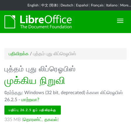
English
|
中文 (简体)
|
Deutsch
|
Español
|
Français
|
Italiano
|
More...
பதிவிறக்க
/
புத்தம் புது லிப்ரெஓபிஸ்
புத்தம் புது லிப்ரெஓபிஸ்
முக்கிய நிறுவி
தேர்ந்தது: Windows (32 bit, deprecated) க்கான லிப்ரெஓபிஸ்
26.2.5 -
மாற்றவா?
பதிப்பு 26.2.5 ஐப் பதிவிறக்கு
335 MB (
தொரண்ட்
,
தகவல்
)