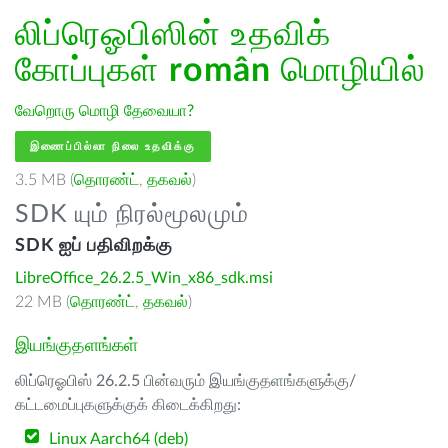
லிப்ரெஓபிஸின் உதவிக்
கோப்புகள்
român
மொழியில்
வேறொரு மொழி தேவையா?
இணைப்பில்லா நிலை உதவிக்கு
3.5 MB (
தொரண்ட்
,
தகவல்
)
SDK யும் நிரல்மூலமும்
SDK ஐப் பதிவிறக்கு
LibreOffice_26.2.5_Win_x86_sdk.msi
22 MB (
தொரண்ட்
,
தகவல்
)
இயங்குதளங்கள்
லிப்ரெஓபிஸ் 26.2.5 பின்வரும் இயங்குதளங்களுக்கு/
கட்டமைப்புகளுக்குக் கிடைக்கிறது:
Linux Aarch64 (deb)