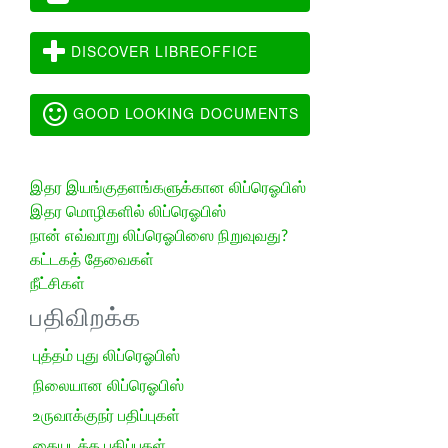
DISCOVER LIBREOFFICE
GOOD LOOKING DOCUMENTS
இதர இயங்குதளங்களுக்கான லிப்ரெஓபிஸ்
இதர மொழிகளில் லிப்ரெஓபிஸ்
நான் எவ்வாறு லிப்ரெஓபிஸை நிறுவுவது?
கட்டகத் தேவைகள்
நீட்சிகள்
பதிவிறக்க
புத்தம் புது லிப்ரெஓபிஸ்
நிலையான லிப்ரெஓபிஸ்
உருவாக்குநர் பதிப்புகள்
கையடக்க பதிப்புகள்