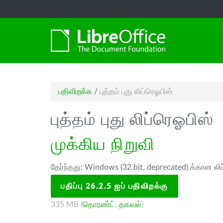
பதிவிறக்க
/
புத்தம் புது லிப்ரெஓபிஸ்
புத்தம் புது லிப்ரெஓபிஸ்
முக்கிய நிறுவி
தேர்ந்தது: Windows (32 bit, deprecated) க்கான லி
பதிப்பு 26.2.5 ஐப் பதிவிறக்கு
335 MB (
தொரண்ட்
,
தகவல்
)