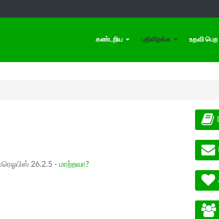
கண்டறிய
பதிவிறக்க
உதவி பெற
ப்ரெஓபிஸ் 26.2.5 -
மாற்றவா?