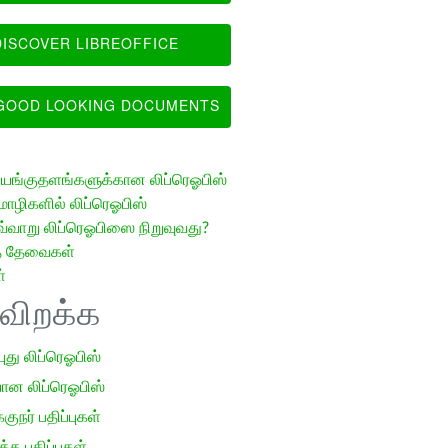
ISCOVER LIBREOFFICE
OOD LOOKING DOCUMENTS
ங்குதளங்களுக்கான லிப்ரெஓபிஸ்
ழிகளில் லிப்ரெஓபிஸ்
வ்வாறு லிப்ரெஓபிஸை நிறுவுவது?
த் தேவைகள்
்
ிவிறக்க
 புது லிப்ரெஓபிஸ்
ான லிப்ரெஓபிஸ்
குநர் பதிப்புகள்
க பதிப்புகள்