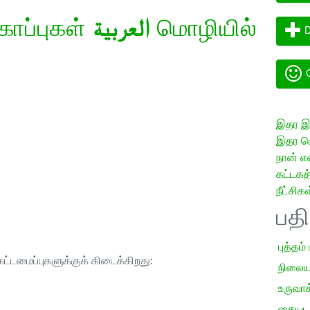
கோப்புகள்
العربية
மொழியில்
D
G
இதர இய
இதர மொ
நான் எ
கட்டக
நீட்சிகள
பத
புத்தம்
ட்டமைப்புகளுக்குக் கிடைக்கிறது:
நிலைய
உருவாக்
கையடக்