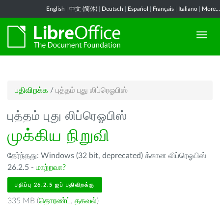
English
|
中文 (简体)
|
Deutsch
|
Español
|
Français
|
Italiano
|
More...
பதிவிறக்க
/
புத்தம் புது லிப்ரெஓபிஸ்
புத்தம் புது லிப்ரெஓபிஸ்
முக்கிய நிறுவி
தேர்ந்தது: Windows (32 bit, deprecated) க்கான லிப்ரெஓபிஸ்
26.2.5 -
மாற்றவா?
பதிப்பு 26.2.5 ஐப் பதிவிறக்கு
335 MB (
தொரண்ட்
,
தகவல்
)