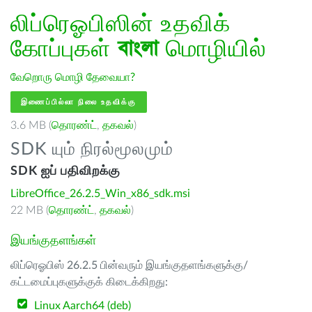
லிப்ரெஓபிஸின் உதவிக்
கோப்புகள்
বাংলা
மொழியில்
வேறொரு மொழி தேவையா?
இணைப்பில்லா நிலை உதவிக்கு
3.6 MB (
தொரண்ட்
,
தகவல்
)
SDK யும் நிரல்மூலமும்
SDK ஐப் பதிவிறக்கு
LibreOffice_26.2.5_Win_x86_sdk.msi
22 MB (
தொரண்ட்
,
தகவல்
)
இயங்குதளங்கள்
லிப்ரெஓபிஸ் 26.2.5 பின்வரும் இயங்குதளங்களுக்கு/
கட்டமைப்புகளுக்குக் கிடைக்கிறது:
Linux Aarch64 (deb)