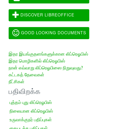
DISCOVER LIBREOFFICE
GOOD LOOKING DOCUMENTS
இதர இயங்குதளங்களுக்கான லிப்ரெஓபிஸ்
இதர மொழிகளில் லிப்ரெஓபிஸ்
நான் எவ்வாறு லிப்ரெஓபிஸை நிறுவுவது?
கட்டகத் தேவைகள்
நீட்சிகள்
பதிவிறக்க
புத்தம் புது லிப்ரெஓபிஸ்
நிலையான லிப்ரெஓபிஸ்
உருவாக்குநர் பதிப்புகள்
கையடக்க பதிப்புகள்