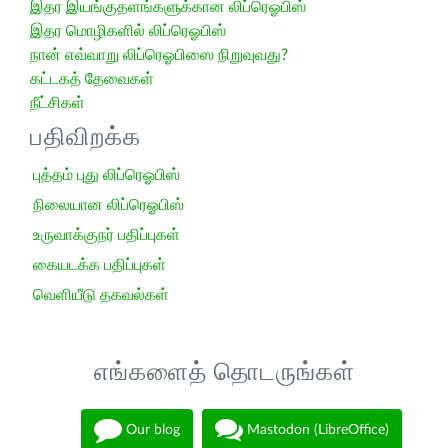
இதர இயங்குதளங்களுக்கான லிப்ரெஓபிஸ்
இதர மொழிகளில் லிப்ரெஓபிஸ்
நான் எவ்வாறு லிப்ரெஓபிஸை நிறுவுவது?
கட்டகத் தேவைகள்
நீட்சிகள்
பதிவிறக்க
புத்தம் புது லிப்ரெஓபிஸ்
நிலையான லிப்ரெஓபிஸ்
உருவாக்குநர் பதிப்புகள்
கையடக்க பதிப்புகள்
வெளியீடு தகவல்கள்
எங்களைத் தொடருங்கள்
Our blog
Mastodon (LibreOffice)