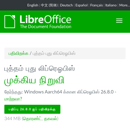
English
|
中文 (简体)
|
Deutsch
|
Español
|
Français
|
Italiano
|
More...
பதிவிறக்க
/
புத்தம் புது லிப்ரெஓபிஸ்
புத்தம் புது லிப்ரெஓபிஸ்
முக்கிய நிறுவி
தேர்ந்தது: Windows Aarch64 க்கான லிப்ரெஓபிஸ் 26.8.0 -
மாற்றவா?
பதிப்பு 26.8.0 ஐப் பதிவிறக்கு
344 MB (
தொரண்ட்
,
தகவல்
)