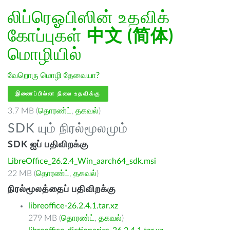
லிப்ரெஓபிஸின் உதவிக்
கோப்புகள்
中文 (简体)
மொழியில்
வேறொரு மொழி தேவையா?
இணைப்பில்லா நிலை உதவிக்கு
3.7 MB (
தொரண்ட்
,
தகவல்
)
SDK யும் நிரல்மூலமும்
SDK ஐப் பதிவிறக்கு
LibreOffice_26.2.4_Win_aarch64_sdk.msi
22 MB (
தொரண்ட்
,
தகவல்
)
நிரல்மூலத்தைப் பதிவிறக்கு
libreoffice-26.2.4.1.tar.xz
279 MB (
தொரண்ட்
,
தகவல்
)