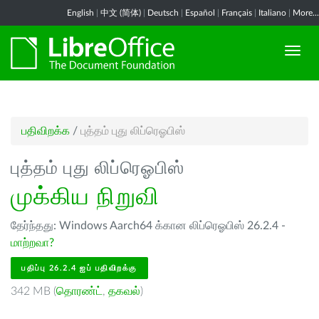
English
|
中文 (简体)
|
Deutsch
|
Español
|
Français
|
Italiano
|
More...
பதிவிறக்க
/
புத்தம் புது லிப்ரெஓபிஸ்
புத்தம் புது லிப்ரெஓபிஸ்
முக்கிய நிறுவி
தேர்ந்தது: Windows Aarch64 க்கான லிப்ரெஓபிஸ் 26.2.4 -
மாற்றவா?
பதிப்பு 26.2.4 ஐப் பதிவிறக்கு
342 MB (
தொரண்ட்
,
தகவல்
)