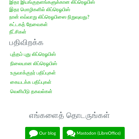
இதர இயங்குதளங்களுக்கான லிப்ரெஓபிஸ்
இதர மொழிகளில் லிப்ரெஓபிஸ்
நான் எவ்வாறு லிப்ரெஓபிஸை நிறுவுவது?
கட்டகத் தேவைகள்
நீட்சிகள்
பதிவிறக்க
புத்தம் புது லிப்ரெஓபிஸ்
நிலையான லிப்ரெஓபிஸ்
உருவாக்குநர் பதிப்புகள்
கையடக்க பதிப்புகள்
வெளியீடு தகவல்கள்
எங்களைத் தொடருங்கள்
Our blog
Mastodon (LibreOffice)