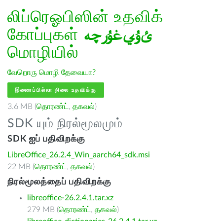
லிப்ரெஓபிஸின் உதவிக்
கோப்புகள்
ﺉۇﻲﻏۇﺭچە
மொழியில்
வேறொரு மொழி தேவையா?
இணைப்பில்லா நிலை உதவிக்கு
3.6 MB (
தொரண்ட்
,
தகவல்
)
SDK யும் நிரல்மூலமும்
SDK ஐப் பதிவிறக்கு
LibreOffice_26.2.4_Win_aarch64_sdk.msi
22 MB (
தொரண்ட்
,
தகவல்
)
நிரல்மூலத்தைப் பதிவிறக்கு
libreoffice-26.2.4.1.tar.xz
279 MB (
தொரண்ட்
,
தகவல்
)