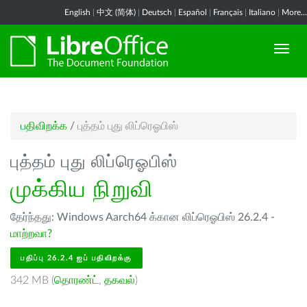
English
|
中文 (简体)
|
Deutsch
|
Español
|
Français
|
Italiano
|
More...
பதிவிறக்க
/
புத்தம் புது லிப்ரெஓபிஸ்
புத்தம் புது லிப்ரெஓபிஸ்
முக்கிய நிறுவி
தேர்ந்தது: Windows Aarch64 க்கான லிப்ரெஓபிஸ் 26.2.4 -
மாற்றவா?
பதிப்பு 26.2.4 ஐப் பதிவிறக்கு
342 MB (
தொரண்ட்
,
தகவல்
)