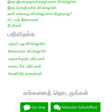
இதர இயங்குதளங்களுக்கான லிப்ரெஓபிஸ்
இதர மொழிகளில் லிப்ரெஓபிஸ்
நான் எவ்வாறு லிப்ரெஓபிஸை நிறுவுவது?
கட்டகத் தேவைகள்
நீட்சிகள்
பதிவிறக்க
புத்தம் புது லிப்ரெஓபிஸ்
நிலையான லிப்ரெஓபிஸ்
உருவாக்குநர் பதிப்புகள்
கையடக்க பதிப்புகள்
வெளியீடு தகவல்கள்
எங்களைத் தொடருங்கள்
Our blog
Mastodon (LibreOffice)