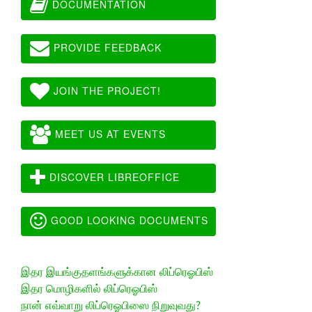
DOCUMENTATION
PROVIDE FEEDBACK
JOIN THE PROJECT!
MEET US AT EVENTS
DISCOVER LIBREOFFICE
GOOD LOOKING DOCUMENTS
இதர இயங்குதளங்களுக்கான லிப்ரெஓபிஸ்
இதர மொழிகளில் லிப்ரெஓபிஸ்
நான் எவ்வாறு லிப்ரெஓபிஸை நிறுவுவது?