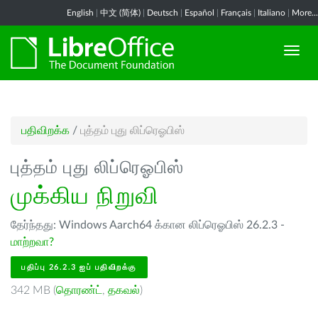
English
|
中文 (简体)
|
Deutsch
|
Español
|
Français
|
Italiano
|
More...
பதிவிறக்க
/
புத்தம் புது லிப்ரெஓபிஸ்
புத்தம் புது லிப்ரெஓபிஸ்
முக்கிய நிறுவி
தேர்ந்தது: Windows Aarch64 க்கான லிப்ரெஓபிஸ் 26.2.3 -
மாற்றவா?
பதிப்பு 26.2.3 ஐப் பதிவிறக்கு
342 MB (
தொரண்ட்
,
தகவல்
)