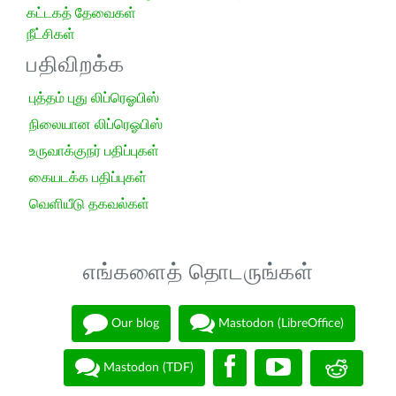
கட்டகத் தேவைகள்
நீட்சிகள்
பதிவிறக்க
புத்தம் புது லிப்ரெஓபிஸ்
நிலையான லிப்ரெஓபிஸ்
உருவாக்குநர் பதிப்புகள்
கையடக்க பதிப்புகள்
வெளியீடு தகவல்கள்
எங்களைத் தொடருங்கள்
Our blog
Mastodon (LibreOffice)
Mastodon (TDF)